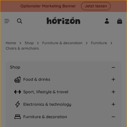
Optionaler Marketing Banner
Jetzt testen
Skip to main content
Shop
Home
Shop
Furniture & decoration
Furniture
Chairs & armchairs
Shop
Food & drinks
Sport, lifestyle & travel
Electronics & technology
Furniture & decoration