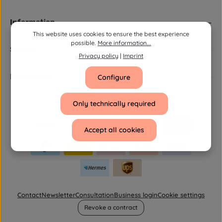
Information
This website uses cookies to ensure the best experience
possible.
More information...
Service
Privacy policy
|
Imprint
Newsletter
Configure
Only technically required
Accept all cookies
Contact
Newsletter
Consultation
Business login
Cookie settings
Revoke a contract