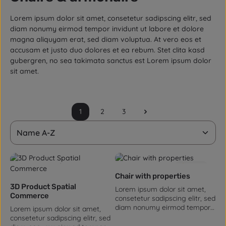
Lorem ipsum dolor sit amet, consetetur sadipscing elitr, sed
diam nonumy eirmod tempor invidunt ut labore et dolore
magna aliquyam erat, sed diam voluptua. At vero eos et
accusam et justo duo dolores et ea rebum. Stet clita kasd
gubergren, no sea takimata sanctus est Lorem ipsum dolor
sit amet.
1
2
3
Page
Page
Page
5.0
(2)
Chair with properties
3D Product Spatial
Lorem ipsum dolor sit amet,
Commerce
consetetur sadipscing elitr, sed
diam nonumy eirmod tempor
Lorem ipsum dolor sit amet,
invidunt ut labore et dolore
consetetur sadipscing elitr, sed
magna aliquyam erat, sed