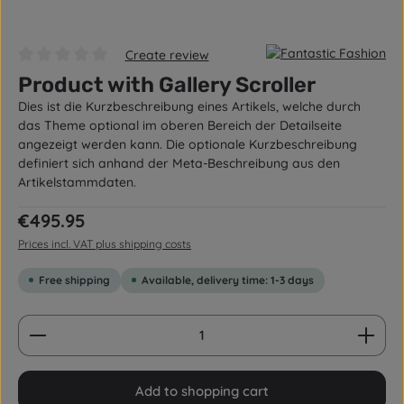
Create review
Average rating of 0 out of 5 stars
Product with Gallery Scroller
Dies ist die Kurzbeschreibung eines Artikels, welche durch
das Theme optional im oberen Bereich der Detailseite
angezeigt werden kann. Die optionale Kurzbeschreibung
definiert sich anhand der Meta-Beschreibung aus den
Artikelstammdaten.
Regular price:
€495.95
Prices incl. VAT plus shipping costs
Free shipping
Available, delivery time: 1-3 days
Product Quantity: Enter the desired amount or us
Add to shopping cart