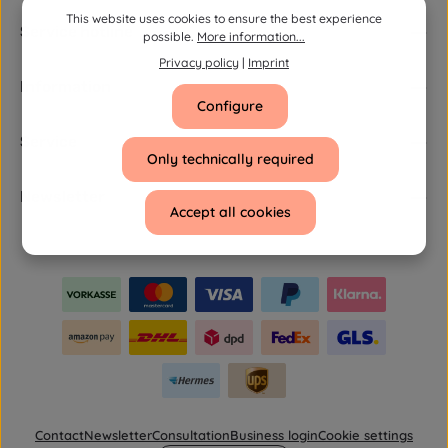
1
This website uses cookies to ensure the best experience
-
Service hotline
3
possible.
More information...
d
a
Privacy policy
|
Imprint
y
s
Information
Configure
Service
Only technically required
Newsletter
Accept all cookies
Contact
Newsletter
Consultation
Business login
Cookie settings