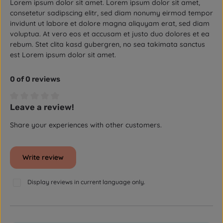
Lorem ipsum dolor sit amet. Lorem ipsum dolor sit amet,
consetetur sadipscing elitr, sed diam nonumy eirmod tempor
invidunt ut labore et dolore magna aliquyam erat, sed diam
voluptua. At vero eos et accusam et justo duo dolores et ea
rebum. Stet clita kasd gubergren, no sea takimata sanctus
est Lorem ipsum dolor sit amet.
0 of 0 reviews
Leave a review!
Average rating of 0 out of 5 stars
Share your experiences with other customers.
Write review
Display reviews in current language only.