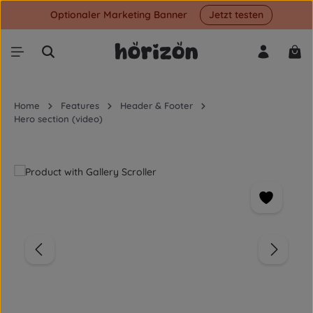
Optionaler Marketing Banner
Jetzt testen
Skip to main content
Shop
Home
Features
Header & Footer
Hero section (video)
Skip image gallery