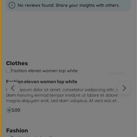
No reviews found. Share your insights with others.
Skip product gallery
Clothes
4.0
(1)
Fashion eleven women top white
Lorem ipsum dolor sit amet, consetetur sadipscing elitr, sed
diam nonumy eirmod tempor invidunt ut labore et dolore
magna aliquyam erat, sed diam voluptua. At vero eos et
accusam et justo duo dolores et ea rebum. Stet clita kasd
Regular price:
€45.00
A
gubergren, no sea takimata sanctus est Lorem ipsum dolor sit
v
amet. Lorem ipsum dolor sit amet, consetetur sadipscing elitr,
a
i
sed diam nonumy eirmod tempor invidunt ut labore et dolore
l
magna aliquyam erat, sed diam voluptua. At vero eos et
a
Skip product gallery
Fashion
b
accusam et justo duo dolores et ea rebum. Stet clita kasd
l