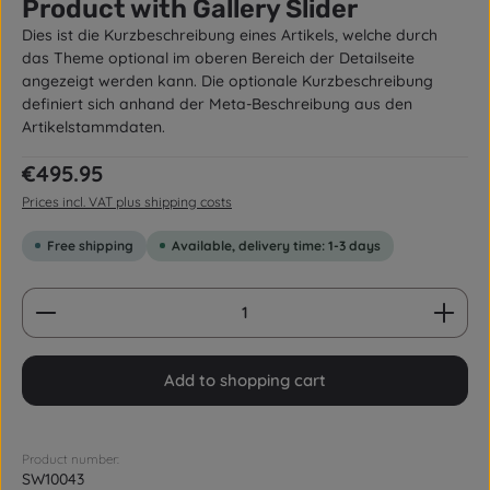
Product with Gallery Slider
Dies ist die Kurzbeschreibung eines Artikels, welche durch
das Theme optional im oberen Bereich der Detailseite
angezeigt werden kann. Die optionale Kurzbeschreibung
definiert sich anhand der Meta-Beschreibung aus den
Artikelstammdaten.
Regular price:
€495.95
Prices incl. VAT plus shipping costs
Free shipping
Available, delivery time: 1-3 days
Product Quantity: Enter the desired amount or us
Add to shopping cart
Product number:
SW10043