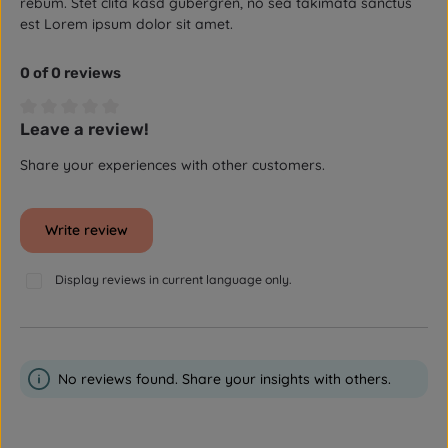
rebum. Stet clita kasd gubergren, no sea takimata sanctus
est Lorem ipsum dolor sit amet.
0 of 0 reviews
Leave a review!
Average rating of 0 out of 5 stars
Share your experiences with other customers.
Write review
Display reviews in current language only.
No reviews found. Share your insights with others.