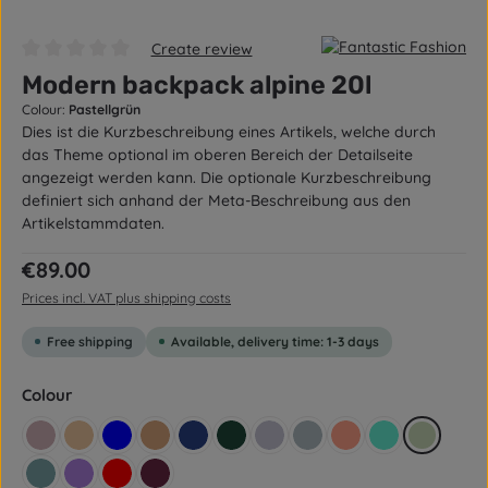
Create review
Average rating of 0 out of 5 stars
Modern backpack alpine 20l
Colour:
Pastellgrün
Dies ist die Kurzbeschreibung eines Artikels, welche durch
das Theme optional im oberen Bereich der Detailseite
angezeigt werden kann. Die optionale Kurzbeschreibung
definiert sich anhand der Meta-Beschreibung aus den
Artikelstammdaten.
Regular price:
€89.00
Prices incl. VAT plus shipping costs
Free shipping
Available, delivery time: 1-3 days
Select
Colour
Altrosa
Beige yellow
Blue
Brown
Dark blue
Dark green
Flieder
Graublau
Lachsrot Pastell
Mint
Pastellgr
Petrol
Purple
Red
Wine red