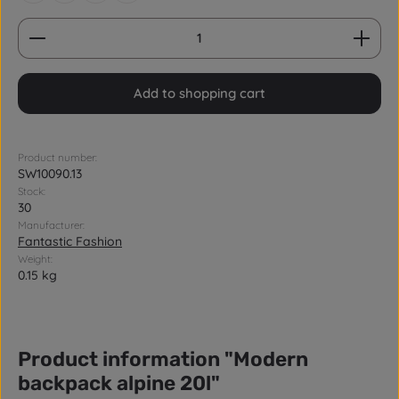
Product Quantity: Enter the desired amount or us
Add to shopping cart
Product number:
SW10090.13
Stock:
30
Manufacturer:
Fantastic Fashion
Weight:
0.15 kg
Product information "Modern
backpack alpine 20l"