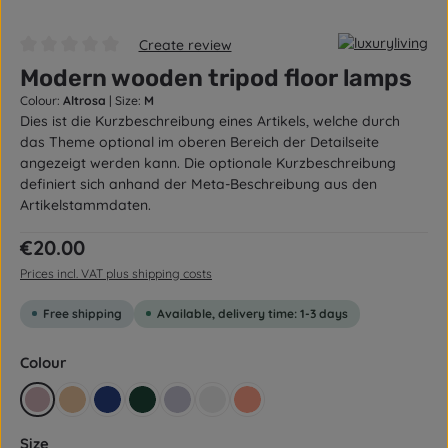
Create review
Average rating of 0 out of 5 stars
Modern wooden tripod floor lamps
Colour:
Altrosa
|
Size:
M
Dies ist die Kurzbeschreibung eines Artikels, welche durch
das Theme optional im oberen Bereich der Detailseite
angezeigt werden kann. Die optionale Kurzbeschreibung
definiert sich anhand der Meta-Beschreibung aus den
Artikelstammdaten.
Regular price:
€20.00
Prices incl. VAT plus shipping costs
Free shipping
Available, delivery time: 1-3 days
Select
Colour
Altrosa
Beige yellow
Dark blue
Dark green
Flieder
Grey
Lachsrot Pastell
Select
Size