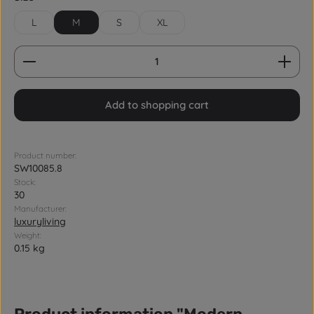
L
M
S
XL
Product Quantity: Enter the desired amount or us
Add to shopping cart
Product number:
SW10085.8
Stock:
30
Manufacturer:
luxuryliving
Weight:
0.15 kg