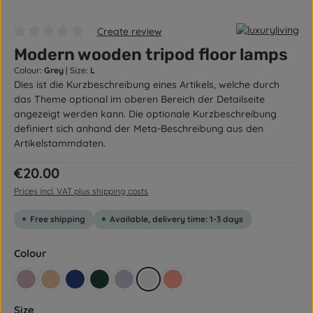
Create review
Average rating of 0 out of 5 stars
Modern wooden tripod floor lamps
Colour:
Grey
|
Size:
L
Dies ist die Kurzbeschreibung eines Artikels, welche durch
das Theme optional im oberen Bereich der Detailseite
angezeigt werden kann. Die optionale Kurzbeschreibung
definiert sich anhand der Meta-Beschreibung aus den
Artikelstammdaten.
Regular price:
€20.00
Prices incl. VAT plus shipping costs
Free shipping
Available, delivery time: 1-3 days
Select
Colour
Altrosa
Beige yellow
Dark blue
Dark green
Flieder
Grey
Lachsrot Pastell
Select
Size