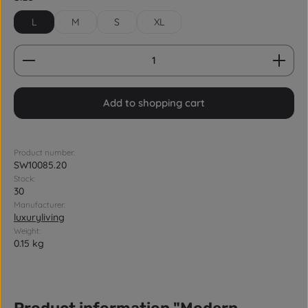
L
M
S
XL
Product Quantity: Enter the desired amount or us
Add to shopping cart
Product number:
SW10085.20
Stock:
30
Manufacturer:
luxuryliving
Weight:
0.15 kg