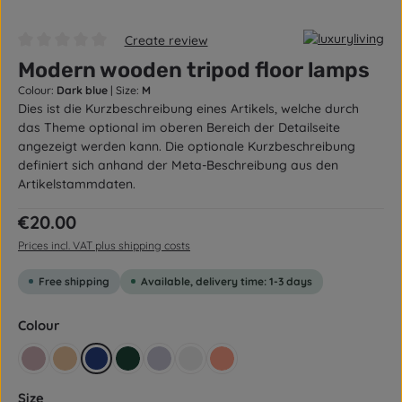
Create review
Average rating of 0 out of 5 stars
Modern wooden tripod floor lamps
Colour:
Dark blue
|
Size:
M
Dies ist die Kurzbeschreibung eines Artikels, welche durch
das Theme optional im oberen Bereich der Detailseite
angezeigt werden kann. Die optionale Kurzbeschreibung
definiert sich anhand der Meta-Beschreibung aus den
Artikelstammdaten.
Regular price:
€20.00
Prices incl. VAT plus shipping costs
Free shipping
Available, delivery time: 1-3 days
Select
Colour
Altrosa
Beige yellow
Dark blue
Dark green
Flieder
Grey
Lachsrot Pastell
Select
Size