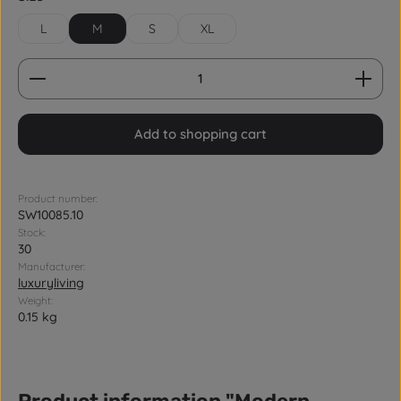
L
M
S
XL
Product Quantity: Enter the desired amount or us
Add to shopping cart
Product number:
SW10085.10
Stock:
30
Manufacturer:
luxuryliving
Weight:
0.15 kg