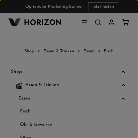
Optionaler Marketing Banner
Jetzt testen
Zum Hauptinhalt springen
Waren
Shop
Essen & Trinken
Essen
Fisch
Shop
Essen & Trinken
Essen
Fisch
Öle & Gewürze
Süsses