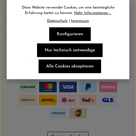
Service-Hotline
Ich habe die
Datenschutzbestimmungen
zur Kenntnis
Diese Website verwendet Cookies, um eine bestmögliche
genommen und die
AGB
gelesen und bin mit ihnen einverstanden.
Erfahrung bieten zu können.
Mehr Informationen ...
*
Information
Datenschutz
|
Impressum
Konfigurieren
Service
Nur technisch notwendige
Alle Cookies akzeptieren