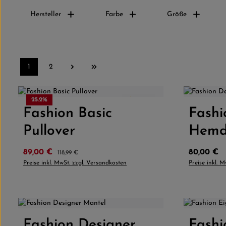
Hersteller
Farbe
Größe
1
2
Seite
Seite
Farbe
25.2
%
4.5
(2)
Fashion Basic
Produkt Anzahl: Gib den gewünschten
Fashi
Produk
Pullover
Hem
Verkaufspreis:
Regulärer Preis:
Regulärer 
89,00 €
80,00 €
118,99 €
Preise inkl. MwSt. zzgl. Versandkosten
Preise inkl. 
Farbe:
Beige
Grau
Fashion Designer
Produkt Anzahl: Gib den gewünschten
Fashi
Produk