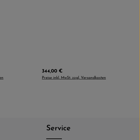
Regulärer Preis:
344,00 €
ten
Preise inkl. MwSt. zzgl. Versandkosten
Service