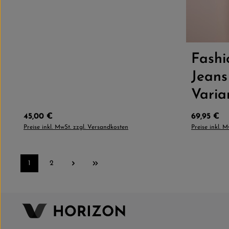
Größe
Fash
Jeans
Varia
Regulärer Preis:
Regulärer 
45,00 €
69,95 €
Preise inkl. MwSt. zzgl. Versandkosten
Preise inkl. 
1
2
Seite
Seite