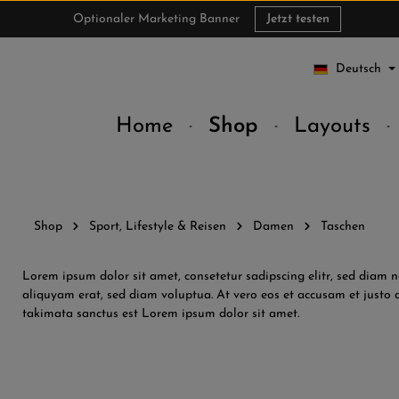
Optionaler Marketing Banner
Jetzt testen
Deutsch
Home
Shop
Layouts
Shop
Sport, Lifestyle & Reisen
Damen
Taschen
Lorem ipsum dolor sit amet, consetetur sadipscing elitr, sed dia
aliquyam erat, sed diam voluptua. At vero eos et accusam et justo d
takimata sanctus est Lorem ipsum dolor sit amet.