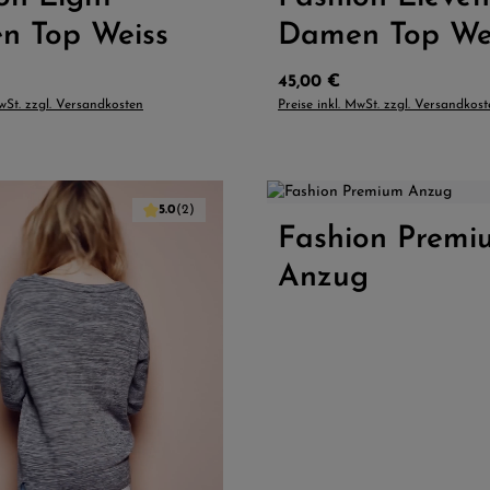
n Top Weiss
Damen Top We
Preis:
Regulärer Preis:
45,00 €
MwSt. zzgl. Versandkosten
Preise inkl. MwSt. zzgl. Versandkos
5.0
(2)
 Wert ein oder benutze die Schaltflächen
Fashion Premi
Produkt Anzahl: 
Anzug