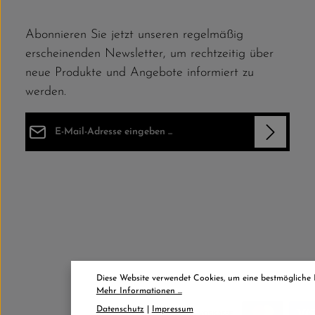
Abonnieren Sie jetzt unseren regelmäßig
erscheinenden Newsletter, um rechtzeitig über
neue Produkte und Angebote informiert zu
werden.
E-Mail-Adresse*
Datenschutz
Die mit einem Stern (*) markierten Felder sind Pflichtfelder.
Ich habe die
Datenschutzbestimmungen
zur Kenntnis
genommen und die
AGB
gelesen und bin mit ihnen
einverstanden.
*
Diese Website verwendet Cookies, um eine bestmögliche
Mehr Informationen ...
Datenschutz
|
Impressum