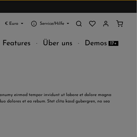
Du hast 0 Produkte au
Warenko
€
Euro
Service/Hilfe
Features
Über uns
Demos
17+
m nonumy eirmod tempor invidunt ut labore et dolore magna
uo dolores et ea rebum. Stet clita kasd gubergren, no sea