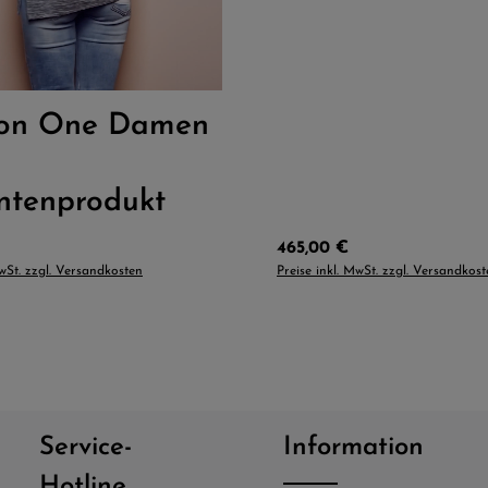
:
L
M
S
XL
ion One Damen
ntenprodukt
Preis:
Regulärer Preis:
465,00 €
MwSt. zzgl. Versandkosten
Preise inkl. MwSt. zzgl. Versandkos
Service-
Information
Hotline