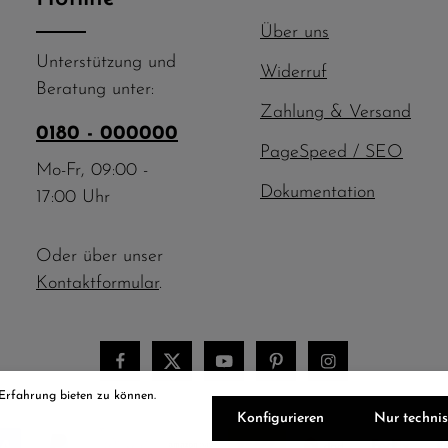
Über uns
Unterstützung und
Widerruf
Beratung unter:
Zahlung & Versand
0180 - 000000
PageSpeed / SEO
Mo-Fr, 09:00 -
Dokumentation
17:00 Uhr
Oder über unser
Kontaktformular
.
 Erfahrung bieten zu können.
Konfigurieren
Nur techni