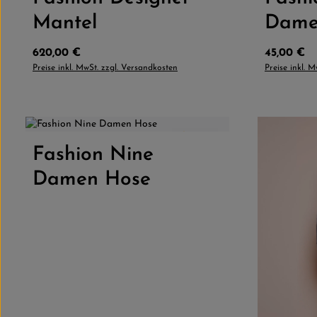
Mantel
Dame
Regulärer Preis:
Regulärer 
620,00 €
45,00 €
Preise inkl. MwSt. zzgl. Versandkosten
Preise inkl. 
4.0
(1)
Fashion Nine
Produkt Anzahl: Gib den gewünschten
Damen Hose