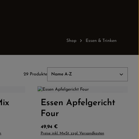
Shop
Essen & Trinken
29 Produkte
5.0
(2)
er benutze die Schaltflächen um die Anz
Mix
ib den gewünschten Wert ein oder benutze
Essen Apfelgericht
Produkt Anzahl: Gib den gew
Four
Regulärer Preis:
49,94 €
n
Preise inkl. MwSt. zzgl. Versandkosten