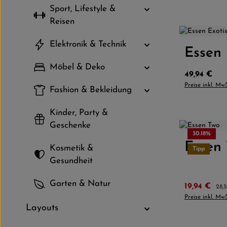
Sport, Lifestyle &
Reisen
Elektronik & Technik
Essen 
Produkt
Möbel & Deko
Regulärer P
49,94 €
Preise inkl. Mw
Fashion & Bekleidung
Kinder, Party &
Geschenke
30.18
%
Essen
Produkt
Kosmetik &
Tipp
Gesundheit
Garten & Natur
Verkaufspre
Regu
19,94 €
28,
Preise inkl. Mw
Layouts