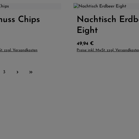
L
M
S
XL
nuss Chips
 Anzahl: Gib den gewünschten Wert ein od
Nachtisch Erdb
Produkt Anzahl: G
Eight
reis:
Regulärer Preis:
49,94 €
St. zzgl. Versandkosten
Preise inkl. MwSt. zzgl. Versandkoste
3
Seite