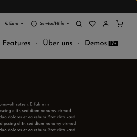
Du hast 0 Produkte au
Warenko
€
Euro
Service/Hilfe
Features
Über uns
Demos
17+
niswelt setzen. Erfahre in
pscing elitr, sed diam nonumy eirmod
uo dolores et ea rebum. Stet clita kasd
adipscing elitr, sed diam nonumy eirmod
uo dolores et ea rebum. Stet clita kasd