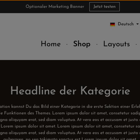
Optionaler Marketing Banner
Jetzt testen
Deutsch
Home
Shop
Layouts
Headline der Kategorie
ion kannst Du das Bild einer Kategorie in die erste Sektion einer Erleb
e Funktionen des Themes. Lorem ipsum dolor sit amet, consetetur sadi
gna aliquyam erat, sed diam voluptua. At vero eos et accusam et justo d
 Lorem ipsum dolor sit amet. Lorem ipsum dolor sit amet, consetetur s
gna aliquyam erat, sed diam voluptua. At vero eos et accusam et justo d
gubergren, no sea takimata sanctus est Lorem ipsum dolor sit amet.