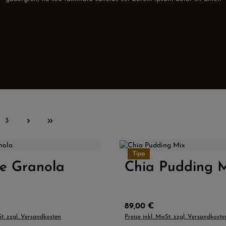
3
Seite
Größe:
L
M
S
XL
L
M
S
XL
Tipp
ge Granola
 Anzahl: Gib den gewünschten Wert ein od
Chia Pudding 
Produkt Anzahl: G
reis:
Regulärer Preis:
89,00 €
St. zzgl. Versandkosten
Preise inkl. MwSt. zzgl. Versandkoste