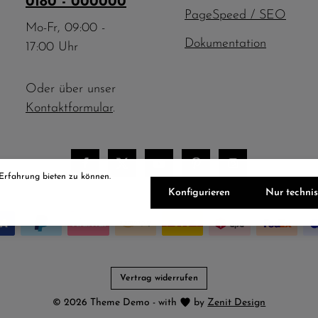
0180 - 000000
PageSpeed / SEO
Mo-Fr, 09:00 -
Dokumentation
17:00 Uhr
Oder über unser
Kontaktformular
.
 Erfahrung bieten zu können.
Konfigurieren
Nur techni
Vertrag widerrufen
© 2026 Theme Demo - with
by
Zenit Design