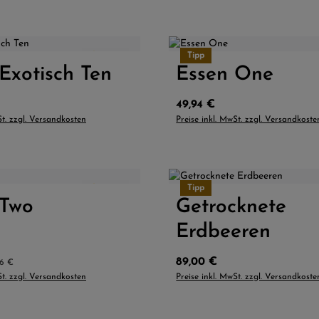
4.5
(2)
Tipp
Exotisch Ten
 Anzahl: Gib den gewünschten Wert ein od
Essen One
Produkt Anzahl: G
reis:
Regulärer Preis:
49,94 €
St. zzgl. Versandkosten
Preise inkl. MwSt. zzgl. Versandkoste
Größe:
L
M
S
XL
4.5
(2)
Tipp
 Two
 Anzahl: Gib den gewünschten Wert ein od
Getrocknete
Produkt Anzahl: G
Erdbeeren
is:
lärer Preis:
Regulärer Preis:
89,00 €
56 €
St. zzgl. Versandkosten
Preise inkl. MwSt. zzgl. Versandkoste