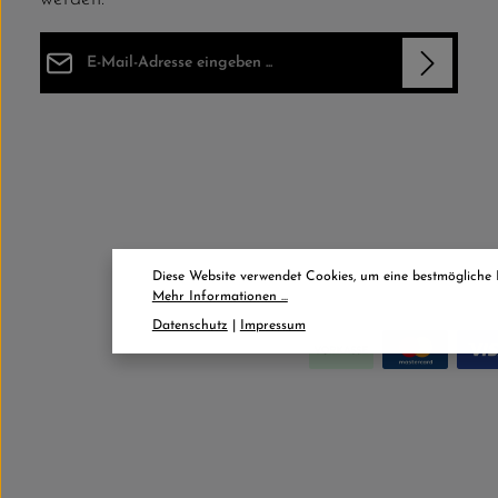
E-Mail-Adresse*
Datenschutz
Die mit einem Stern (*) markierten Felder sind Pflichtfelder.
Ich habe die
Datenschutzbestimmungen
zur Kenntnis
genommen und die
AGB
gelesen und bin mit ihnen
einverstanden.
*
Diese Website verwendet Cookies, um eine bestmögliche
Mehr Informationen ...
Datenschutz
|
Impressum