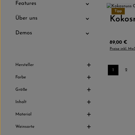
Features
Größe:
Tipp
Kokos
Produkt
Über uns
Demos
Regulärer P
89,00 €
Preise inkl. Mw
Hersteller
1
2
Seite
Seite
Farbe
Größe
Inhalt
Material
Weinsorte