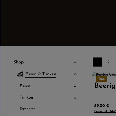
Shop
1
2
Seite
Seite
Essen & Trinken
Größe:
Tipp
Beeri
Produkt
Essen
Trinken
Regulärer P
89,00 €
Desserts
Preise inkl. Mw