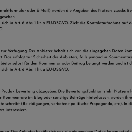
taktformular oder E-Mail) werden die Angaben des Nutzers zwecks Bear
rgesehen.
ich in Art. 6 Abs. 1 lit. a EU-DSGVO. Zielt die Kontaktaufnahme auf de
O.
zur Verfügung. Der Anbieter behält sich vor, die eingegeben Daten k
rt. Das erfolgt zur Sicherheit des Anbieters, falls jemand in Kommentar
nbieter selbst für den Kommentar oder Beitrag belangt werden und ist dah
ich in Art. 6 Abs. 1 lit. a EU-DSGVO.
ine Produktbewertung abzugeben. Die Bewertungsfunktion steht Nutzern 
Kommentare im Blog oder sonstige Beiträge hinterlassen, werden ihre IP
e schreibt (Beleidigungen, verbotene politische Propaganda, etc.). In 
s interessiert.
gung. Der Anbieter behält sich vor, die eingegeben Daten kommentarlos 