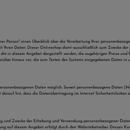
ener Person" einen Überblick über die Verarbeitung Ihrer personenbezo
t Ihren Daten. Dieser Onlineshop dient ausschließlich zum Zwecke der
ie in diesem Angebot dargestellt werden, die zugehörigen Preise und B
darüber hinaus vor, die zum Testen des Systems eingegebenen Daten in
personenbezogenen Daten möglich. Soweit personenbezogene Daten (Name
eist darauf hin, dass die Datenübertragung im Internet Sicherheitslücke
ng und Zwecke der Erhebung und Verwendung personenbezogener Daten du
tung auf diesem Angebot erfolgt durch den Websitebetreiber. Dessen 