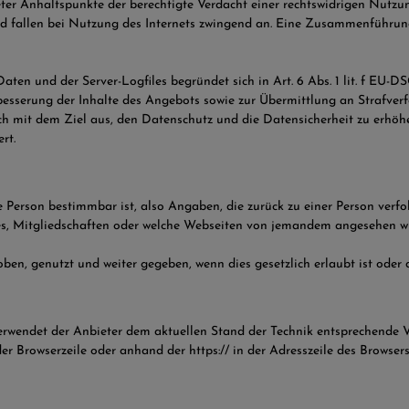
ter Anhaltspunkte der berechtigte Verdacht einer rechtswidrigen Nutzu
und fallen bei Nutzung des Internets zwingend an. Eine Zusammenführun
ten und der Server-Logfiles begründet sich in Art. 6 Abs. 1 lit. f EU-D
besserung der Inhalte des Angebots sowie zur Übermittlung an Strafver
ch mit dem Ziel aus, den Datenschutz und die Datensicherheit zu erhöhe
rt.
 Person bestimmbar ist, also Angaben, die zurück zu einer Person ver
es, Mitgliedschaften oder welche Webseiten von jemandem angesehen 
, genutzt und weiter gegeben, wenn dies gesetzlich erlaubt ist oder d
verwendet der Anbieter dem aktuellen Stand der Technik entsprechende V
er Browserzeile oder anhand der https:// in der Adresszeile des Brows