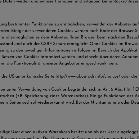
e Daten werden anonymisiert erhoben und erlauben keine Rückschlüsse 
ung bestimmter Funktionen zu ermöglichen, verwendet der Anbieter auf 
erden. Einige der verwendeten Cookies werden nach Ende der Browser-Sit
t und ermöglichen es dem Anbieter, Ihren Browser beim nächsten Besuch
ustand und auch der CSRF-Schutz ermöglicht. Ohne Cookies im Browser
ung zu den jeweiligen Informationen erfolgen im Bereich der Applikati
das Setzen von Cookies informiert werden und einzeln über deren Annah
nn die Funktionalität unseres Angebotes eingeschränkt sein.
 die US-amerikanische Seite
http://www.aboutads.info/choices/
oder die
en unter Verwendung von Cookies begründet sich in Art. 6 Abs. 1 lit.
infachen (z.B. Speicherung eines Warenkorbes). Einige Funktionen des
h einem Seitenwechsel wiedererkannt wird. Bei der Nichtannahme oder De
ige User einen aktiven Warenkorb besitzt und ob der User eingeloggt ist
 Browsers gespeichert. Der Umgang mit Sessions wird serverseitig über 