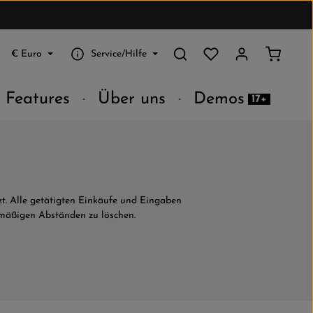
Du hast 0 Produkte au
Warenko
€
Euro
Service/Hilfe
Features
Über uns
Demos
17+
t. Alle getätigten Einkäufe und Eingaben
elmäßigen Abständen zu löschen.