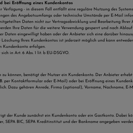
d bei Eröffnung eines Kundenkontos
ur Verfügung - in diesem Fall entfällt eine reguläre Nutzung des Syst
rungen des Angebotsumfangs oder technische Umstände per E-Mail inform
itgeteilten Daten nicht zur Vertragsabwicklung und Bearbeitung Ihrer A
den Ihre Daten für die weitere Verwendung gesperrt und nach Ablauf 
hrer Daten eingewilligt haben oder der Anbieter sich eine darüber hinau
e Löschung Ihres Kundenkontos ist jederzeit möglich und kann entweder
im Kundenkonto erfolgen.
ich in Art. 6 Abs. 1 lit. b EU-DSGVO.
 zu können, benötigt der Nutzer ein Kundenkonto. Der Anbieter erheb
B. per Kontaktformular oder E-Mail) oder bei Eröffnung eines Kundenkon
htlich. Dazu gehören Anrede, Firma (optional), Vorname, Nachname, E-
tigt der Kunde zunächst ein Kundenkonto oder ein Gastkonto. Dabei k
r, SEPA BIC, SEPA Kreditinstitut und der Bankname angegeben werden