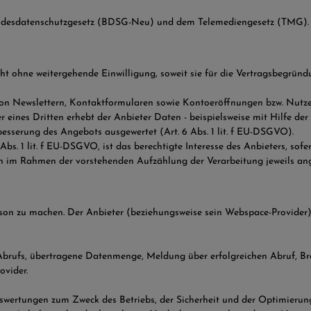
Bundesdatenschutzgesetz (BDSG-Neu) und dem Telemediengesetz (TMG).
 ohne weitergehende Einwilligung, soweit sie für die Vertragsbegründ
on Newslettern, Kontaktformularen sowie Kontoeröffnungen bzw. Nutzerr
eines Dritten erhebt der Anbieter Daten - beispielsweise mit Hilfe der 
rbesserung des Angebots ausgewertet (Art. 6 Abs. 1 lit. f EU-DSGVO).
bs. 1 lit. f EU-DSGVO, ist das berechtigte Interesse des Anbieters, sof
sen im Rahmen der vorstehenden Aufzählung der Verarbeitung jeweils an
son zu machen. Der Anbieter (beziehungsweise sein Webspace-Provider)
rufs, übertragene Datenmenge, Meldung über erfolgreichen Abruf, Brow
ovider.
uswertungen zum Zweck des Betriebs, der Sicherheit und der Optimierung