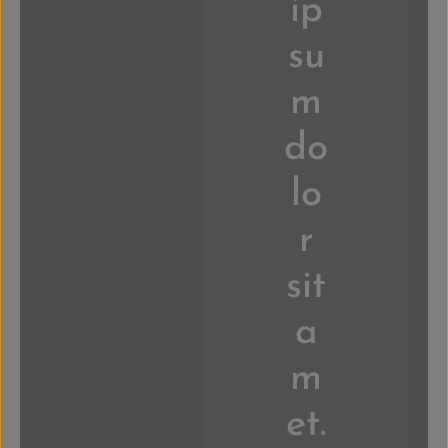
ip
su
m
do
lo
r
sit
a
m
et.