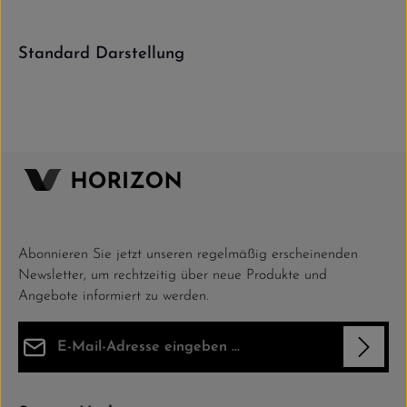
Standard Darstellung
Lorem ipsum dolor sit amet. At vero
eos.
More information
Abonnieren Sie jetzt unseren regelmäßig erscheinenden
Newsletter, um rechtzeitig über neue Produkte und
Angebote informiert zu werden.
E-Mail-Adresse*
Datenschutz
Die mit einem Stern (*) markierten Felder sind Pflichtfelder.