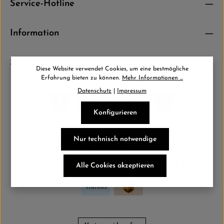
Service-Hotline
Ich habe die
Datenschutzbestimmungen
zur Kenntnis
genommen und die
AGB
gelesen und bin mit ihnen einverstanden.
*
Information
Service
Diese Website verwendet Cookies, um eine bestmögliche
Erfahrung bieten zu können.
Mehr Informationen ...
Datenschutz
|
Impressum
Konfigurieren
Nur technisch notwendige
Alle Cookies akzeptieren