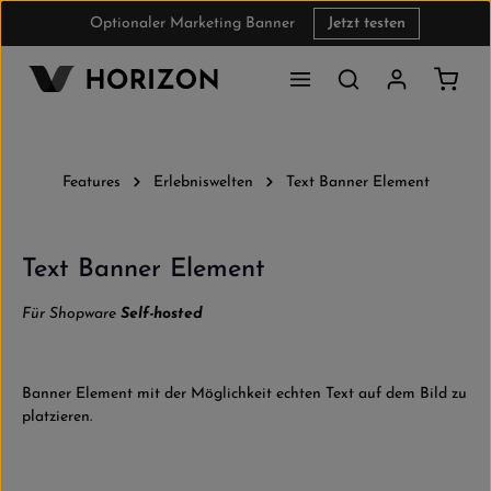
Optionaler Marketing Banner
Jetzt testen
Zum Hauptinhalt springen
Waren
Features
Erlebniswelten
Text Banner Element
Text Banner Element
Für Shopware
Self-hosted
Banner Element mit der Möglichkeit echten Text auf dem Bild zu
platzieren.