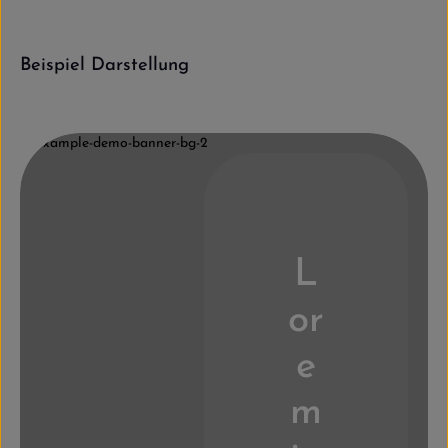
Beispiel Darstellung
Lorem ipsum dolor sit amet. At vero eos.More information
L
or
e
m