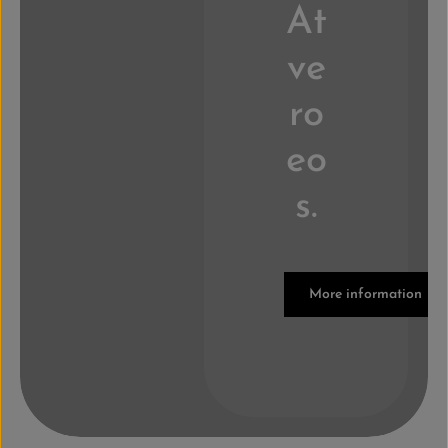
At
ve
ro
eo
s.
More information