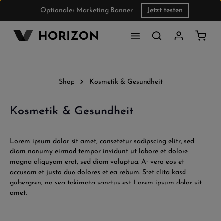
Optionaler Marketing Banner
Jetzt testen
Zum Hauptinhalt springen
Waren
Shop
Kosmetik & Gesundheit
Kosmetik & Gesundheit
Lorem ipsum dolor sit amet, consetetur sadipscing elitr, sed
diam nonumy eirmod tempor invidunt ut labore et dolore
magna aliquyam erat, sed diam voluptua. At vero eos et
accusam et justo duo dolores et ea rebum. Stet clita kasd
gubergren, no sea takimata sanctus est Lorem ipsum dolor sit
amet.