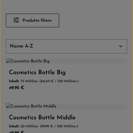
Produkte filtern
Cosmetics Bottle Big
Inhalt:
75 Milliliter
(66,60 € / 100 Milliliter)
Regulärer Preis:
49,95 €
5.0
(1)
Cosmetics Bottle Middle
Inhalt:
50 Milliliter
(99,90 € / 100 Milliliter)
Regulärer Preis: