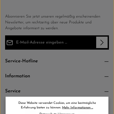
Abonnieren Sie jetzt unseren regelmäßig erscheinenden
Newsletter, um rechtzeitig über neue Produkte und
Angebote informiert zu werden.
E-Mail-Adresse*
Datenschutz
Die mit einem Stern (*) markierten Felder sind Pflichtfelder.
Service-Hotline
Ich habe die
Datenschutzbestimmungen
zur Kenntnis
genommen und die
AGB
gelesen und bin mit ihnen einverstanden.
*
Information
Service
Diese Website verwendet Cookies, um eine bestmögliche
Erfahrung bieten zu können.
Mehr Informationen ...