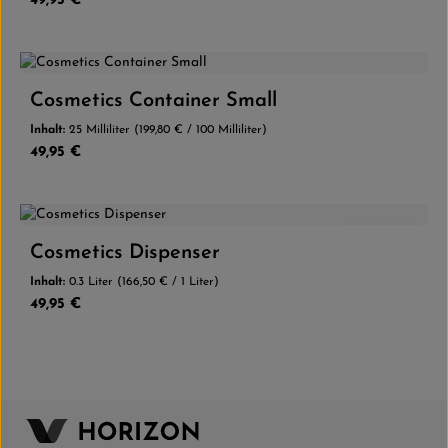
49,95 €
Cosmetics Container Small
Inhalt:
25 Milliliter
(199,80 € / 100 Milliliter)
Regulärer Preis:
49,95 €
5.0
(1)
Cosmetics Dispenser
Inhalt:
0.3 Liter
(166,50 € / 1 Liter)
Regulärer Preis:
49,95 €