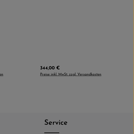
Regulärer Preis:
344,00 €
ten
Preise inkl. MwSt. zzgl. Versandkosten
Service