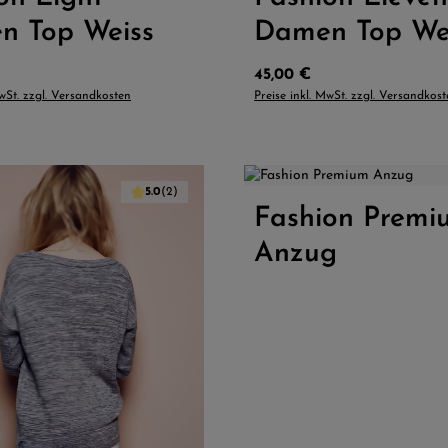
n Top Weiss
Damen Top We
Preis:
Regulärer Preis:
45,00 €
MwSt. zzgl. Versandkosten
Preise inkl. MwSt. zzgl. Versandkos
5.0
(2)
 Wert ein oder benutze die Schaltflächen
Fashion Premi
Produkt Anzahl: 
Anzug