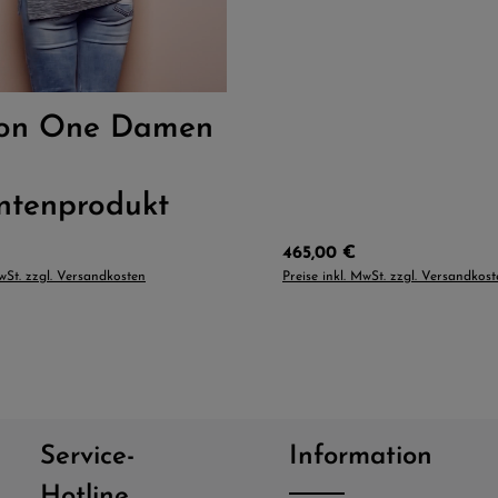
:
L
M
S
XL
ion One Damen
ntenprodukt
Preis:
Regulärer Preis:
465,00 €
MwSt. zzgl. Versandkosten
Preise inkl. MwSt. zzgl. Versandkos
Service-
Information
Hotline