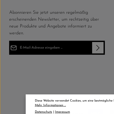
Abonnieren Sie jetzt unseren regelmäßig
erscheinenden Newsletter, um rechtzeitig über
neue Produkte und Angebote informiert zu
werden.
E-Mail-Adresse*
Datenschutz
Die mit einem Stern (*) markierten Felder sind Pflichtfelder.
Ich habe die
Datenschutzbestimmungen
zur Kenntnis
genommen und die
AGB
gelesen und bin mit ihnen
einverstanden.
*
Diese Website verwendet Cookies, um eine bestmögliche
Mehr Informationen ...
Datenschutz
|
Impressum