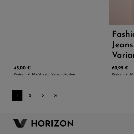
Größe
Fash
Jeans
Varia
Regulärer Preis:
Regulärer 
45,00 €
69,95 €
Preise inkl. MwSt. zzgl. Versandkosten
Preise inkl. 
1
2
Seite
Seite