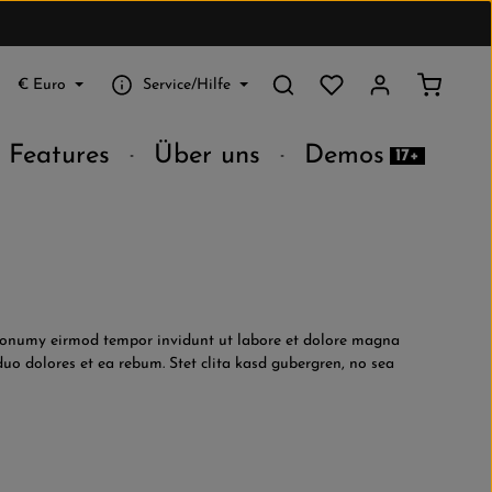
Du hast 0 Produkte au
Warenko
€
Euro
Service/Hilfe
Features
Über uns
Demos
17+
m nonumy eirmod tempor invidunt ut labore et dolore magna
uo dolores et ea rebum. Stet clita kasd gubergren, no sea