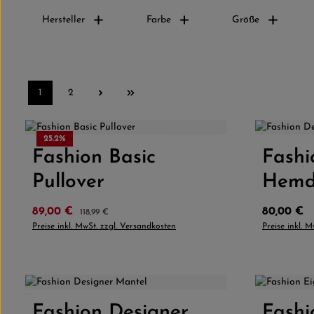
Hersteller
Farbe
Größe
1
2
Seite
Seite
Farbe
25.2
%
4.5
(2)
Fashion Basic
Produkt Anzahl: Gib den gewünschten
Fashi
Produk
Pullover
Hem
Verkaufspreis:
Regulärer Preis:
Regulärer 
89,00 €
80,00 €
118,99 €
Preise inkl. MwSt. zzgl. Versandkosten
Preise inkl. 
Farbe:
Beige
Grau
Fashion Designer
Produkt Anzahl: Gib den gewünschten
Fashi
Produk