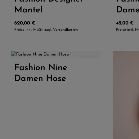
Mantel
Dame
Regulärer Preis:
Regulärer 
620,00 €
45,00 €
Preise inkl. MwSt. zzgl. Versandkosten
Preise inkl. 
4.0
(1)
Fashion Nine
Produkt Anzahl: Gib den gewünschten
Damen Hose