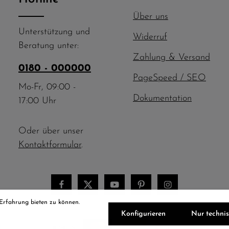
Über uns
Unterstützung und
Widerruf
Beratung unter:
Zahlung & Versand
0180 - 000000
PageSpeed / SEO
Mo-Fr, 09:00 -
Dokumentation
17:00 Uhr
Oder über unser
Kontaktformular
.
 Erfahrung bieten zu können.
Konfigurieren
Nur techni