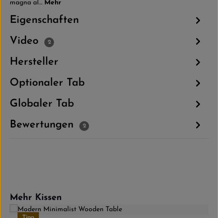
magna al…
Mehr
Eigenschaften
Video
2
Hersteller
Optionaler Tab
Globaler Tab
Bewertungen
2
Produktgalerie überspringen
Mehr Kissen
Tipp