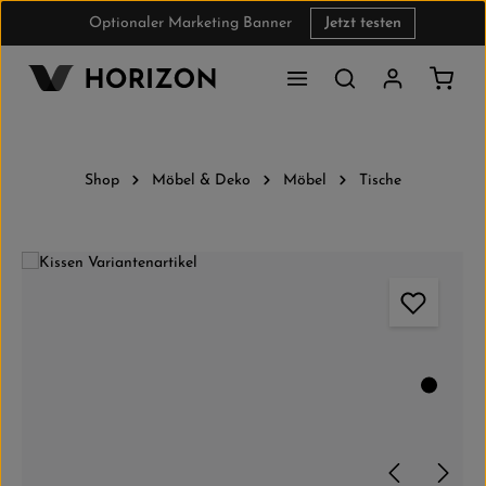
Optionaler Marketing Banner
Jetzt testen
Zum Hauptinhalt springen
Waren
Shop
Möbel & Deko
Möbel
Tische
Bildergalerie überspringen