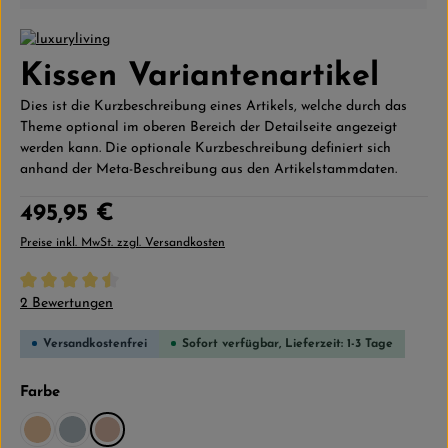
Kissen Variantenartikel
Dies ist die Kurzbeschreibung eines Artikels, welche durch das
Theme optional im oberen Bereich der Detailseite angezeigt
werden kann. Die optionale Kurzbeschreibung definiert sich
anhand der Meta-Beschreibung aus den Artikelstammdaten.
Regulärer Preis:
495,95 €
Preise inkl. MwSt. zzgl. Versandkosten
Durchschnittliche Bewertung von 4.5 von 5 Sternen
2 Bewertungen
Versandkostenfrei
Sofort verfügbar, Lieferzeit: 1-3 Tage
auswählen
Farbe
Beigegelb
Graublau
Puder