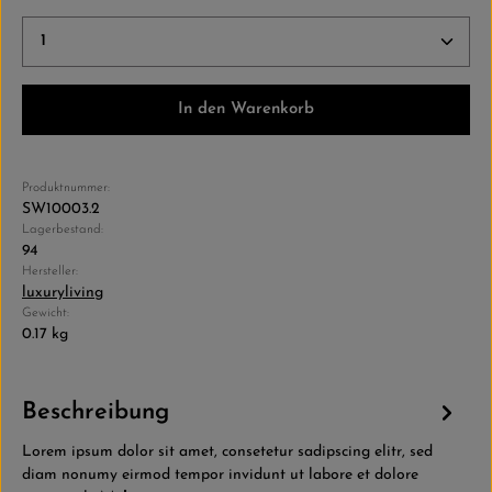
Produkt Anzahl: Gib den gewünschten Wert ein ode
In den Warenkorb
Produktnummer:
SW10003.2
Lagerbestand:
94
Hersteller:
luxuryliving
Gewicht:
0.17 kg
Beschreibung
Lorem ipsum dolor sit amet, consetetur sadipscing elitr, sed
diam nonumy eirmod tempor invidunt ut labore et dolore