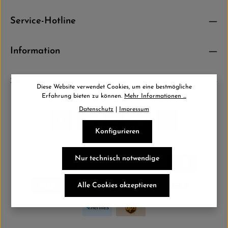
Datenschutz
Die mit einem Stern (*) markierten Felder sind Pflichtfelder.
Service-Hotline
Ich habe die
Datenschutzbestimmungen
zur Kenntnis
genommen und die
AGB
gelesen und bin mit ihnen einverstanden.
*
Information
Service
Diese Website verwendet Cookies, um eine bestmögliche
Erfahrung bieten zu können.
Mehr Informationen ...
Datenschutz
|
Impressum
Konfigurieren
Nur technisch notwendige
Alle Cookies akzeptieren