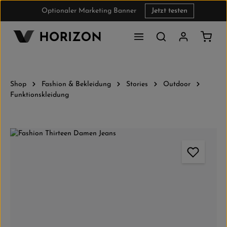
Optionaler Marketing Banner
Jetzt testen
Zum Hauptinhalt springen
Waren
Shop
Fashion & Bekleidung
Stories
Outdoor
Funktionskleidung
Bildergalerie überspringen