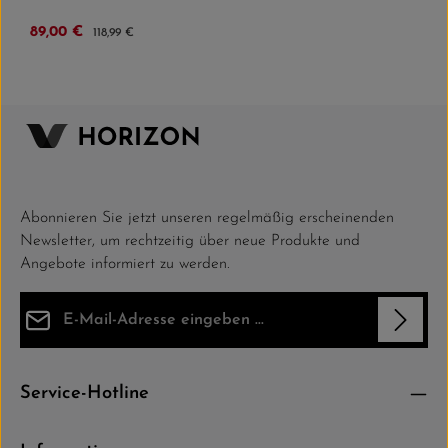
Verkaufspreis:
89,00 €
Regulärer Preis:
118,99 €
Abonnieren Sie jetzt unseren regelmäßig erscheinenden
Newsletter, um rechtzeitig über neue Produkte und
Angebote informiert zu werden.
E-Mail-Adresse*
Datenschutz
Die mit einem Stern (*) markierten Felder sind Pflichtfelder.
Service-Hotline
Ich habe die
Datenschutzbestimmungen
zur Kenntnis
genommen und die
AGB
gelesen und bin mit ihnen einverstanden.
*