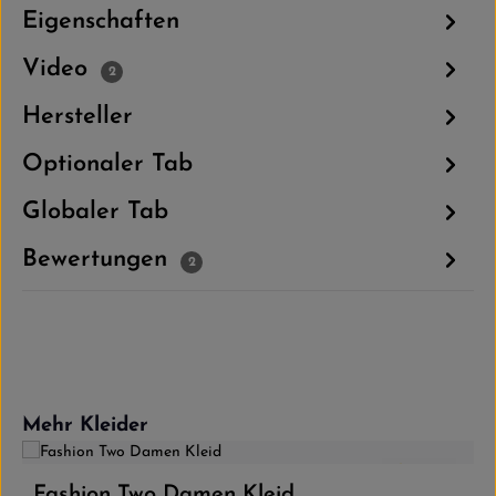
Eigenschaften
Video
2
Hersteller
Optionaler Tab
Globaler Tab
Bewertungen
2
Produktgalerie überspringen
Mehr Kleider
5.0
(2)
Fashion Two Damen Kleid