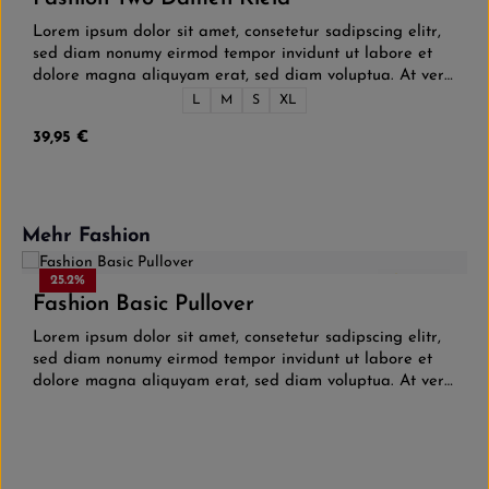
Lorem ipsum dolor sit amet, consetetur sadipscing elitr,
sed diam nonumy eirmod tempor invidunt ut labore et
dolore magna aliquyam erat, sed diam voluptua. At vero
eos et accusam et justo duo dolores et ea rebum. Stet
Größe:
L
M
S
XL
clita kasd gubergren, no sea takimata sanctus est Lorem
Regulärer Preis:
39,95 €
ipsum dolor sit amet. Lorem ipsum dolor sit amet,
consetetur sadipscing elitr, sed diam nonumy eirmod
tempor invidunt ut labore et dolore magna aliquyam
erat, sed diam voluptua. At vero eos et accusam et justo
duo dolores et ea rebum. Stet clita kasd gubergren, no
Produktgalerie überspringen
Mehr Fashion
sea takimata sanctus est Lorem ipsum dolor sit amet.
25.2
%
4.5
(2)
Fashion Basic Pullover
Lorem ipsum dolor sit amet, consetetur sadipscing elitr,
sed diam nonumy eirmod tempor invidunt ut labore et
dolore magna aliquyam erat, sed diam voluptua. At vero
eos et accusam et justo duo dolores et ea rebum. Stet
clita kasd gubergren, no sea takimata sanctus est Lorem
ipsum dolor sit amet. Lorem ipsum dolor sit amet,
consetetur sadipscing elitr, sed diam nonumy eirmod