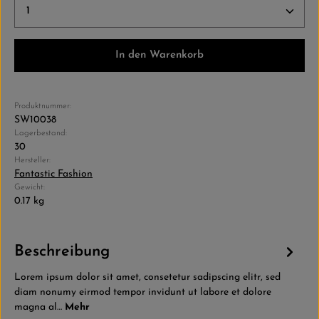
Produkt Anzahl: Gib den gewünschten Wert ein ode
In den Warenkorb
Produktnummer:
SW10038
Lagerbestand:
30
Hersteller:
Fantastic Fashion
Gewicht:
0.17 kg
Beschreibung
Lorem ipsum dolor sit amet, consetetur sadipscing elitr, sed
diam nonumy eirmod tempor invidunt ut labore et dolore
magna al…
Mehr