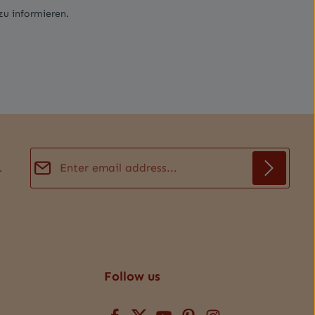
 zu informieren.
Email address*
.
Privacy
Fields marked with asterisks (*) are required.
By selecting continue you confirm that you have
read our
data protection information
and accepted
our
general terms and conditions
.
*
Follow us