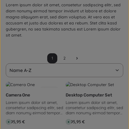
Lorem ipsum dolor sit amet, consetetur sadipscing elitr, sed
diam nonumy eirmod tempor invidunt ut labore et dolore
magna aliquyam erat, sed diam voluptua. At vero eos et
accusam et justo duo dolores et ea rebum. Stet clita kasd
gubergren, no sea takimata sanctus est Lorem ipsum dolor
sit amet.
1
2
Seite
Seite
5.0
(2)
Camera One
Desktop Computer Set
Lorem ipsum dolor sit amet,
Lorem ipsum dolor sit amet,
consetetur sadipscing elitr, sed
consetetur sadipscing elitr, sed
diam nonumy eirmod tempor
diam nonumy eirmod tempor
invidunt ut labore et dolore
invidunt ut labore et dolore
Regulärer Preis:
1.495,95 €
Regulärer Preis:
1.495,95 €
S
S
magna aliquyam erat, sed
magna aliquyam erat, sed
o
o
diam voluptua. At vero eos et
diam voluptua. At vero eos et
f
f