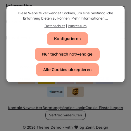
Information
Diese Website verwendet Cookies, um eine bestmögliche
Erfahrung bieten zu können.
Mehr Informationen ...
Service
Datenschutz
|
Impressum
Newsletter
Konfigurieren
Nur technisch notwendige
Alle Cookies akzeptieren
Kontakt
Newsletter
Beratung
Händler-Login
Cookie Einstellungen
Vertrag widerrufen
© 2026 Theme Demo - with
by
Zenit Design