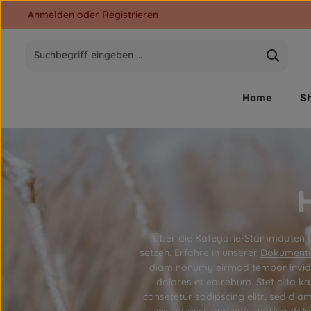
Anmelden
oder
Registrieren
 Hauptinhalt springen
Zur Suche springen
Zur Hauptnavigation springen
Home
S
Über die Kategorie-Stammdaten und
setzen. Erfahre in unserer
Dokumenta
diam nonumy eirmod tempor invidun
dolores et ea rebum. Stet clita 
consetetur sadipscing elitr, sed di