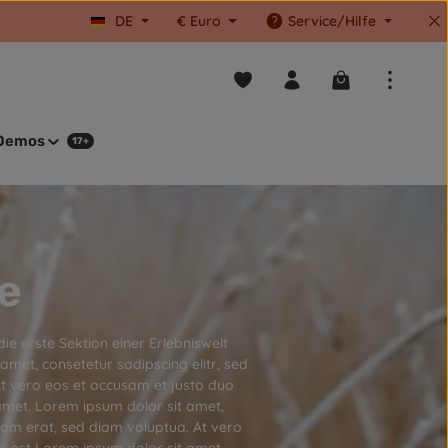
DE
€
Euro
Service/Hilfe
Du hast 0 Produkte auf dem M
Warenkorb enthä
Demos
17+
e
e erste Sektion einer Erlebniswelt
met, consetetur sadipscing elitr, sed
t vero eos et accusam et justo duo
amet. Lorem ipsum dolor sit amet,
yam erat, sed diam voluptua. At vero