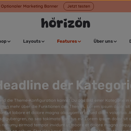
Optionaler Marketing Banner
Jetzt testen
hop
Layouts
Features
Über uns
Headline der Kategori
 die Theme-Konfiguration kannst Du das Bild einer Kategorie in di
tion
mehr über die Funktionen des Themes. Lorem ipsum dolor sit a
t ut labore et dolore magna aliquyam erat, sed diam voluptua. A
kasd gubergren, no sea takimata sanctus est Lorem ipsum dolor sit 
am nonumy eirmod tempor invidunt ut labore et dolore magna aliqu