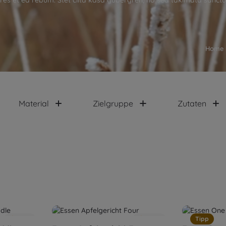
res et ea rebum. Stet clita kasd gubergren, no sea takimata sanctu
Home
Material
Zielgruppe
Zutaten
5.0
(1)
5.0
(2)
Tipp