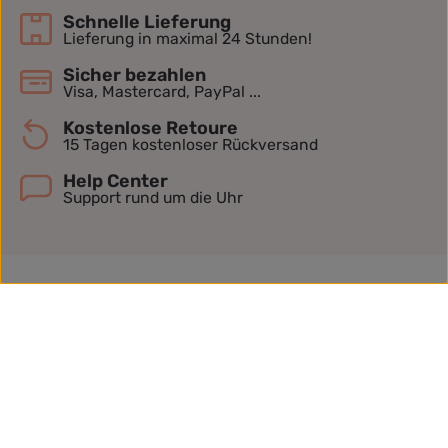
Schnelle Lieferung
Lieferung in maximal 24 Stunden!
Sicher bezahlen
Visa, Mastercard, PayPal ...
Kostenlose Retoure
15 Tagen kostenloser Rückversand
Help Center
Support rund um die Uhr