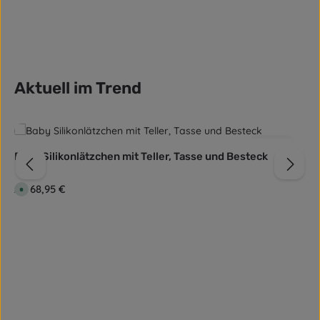
Aktuell im Trend
Produktgalerie überspringen
4.0
(1)
Baby Silikonlätzchen mit Teller, Tasse und Besteck
Regulärer Preis:
68,95 €
Ab
S
o
f
o
r
t
v
e
r
f
ü
g
b
a
r
,