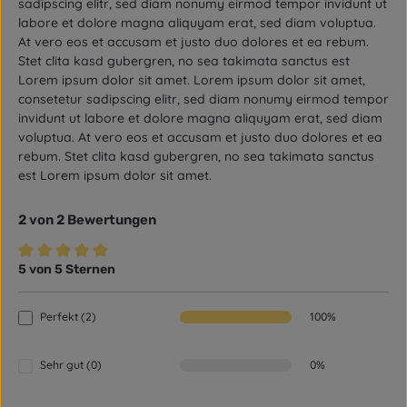
sadipscing elitr, sed diam nonumy eirmod tempor invidunt ut
labore et dolore magna aliquyam erat, sed diam voluptua.
At vero eos et accusam et justo duo dolores et ea rebum.
Stet clita kasd gubergren, no sea takimata sanctus est
Lorem ipsum dolor sit amet. Lorem ipsum dolor sit amet,
consetetur sadipscing elitr, sed diam nonumy eirmod tempor
invidunt ut labore et dolore magna aliquyam erat, sed diam
voluptua. At vero eos et accusam et justo duo dolores et ea
rebum. Stet clita kasd gubergren, no sea takimata sanctus
est Lorem ipsum dolor sit amet.
2 von 2 Bewertungen
5 von 5 Sternen
Durchschnittliche Bewertung von 5 von 5 Sternen
Perfekt (2)
100%
Sehr gut (0)
0%