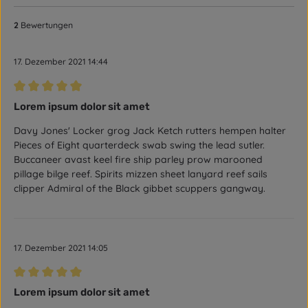
2
Bewertungen
17. Dezember 2021 14:44
Bewertung mit 5 von 5 Sternen
Lorem ipsum dolor sit amet
Davy Jones' Locker grog Jack Ketch rutters hempen halter
Pieces of Eight quarterdeck swab swing the lead sutler.
Buccaneer avast keel fire ship parley prow marooned
pillage bilge reef. Spirits mizzen sheet lanyard reef sails
clipper Admiral of the Black gibbet scuppers gangway.
17. Dezember 2021 14:05
Bewertung mit 5 von 5 Sternen
Lorem ipsum dolor sit amet