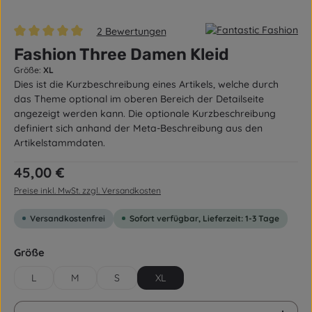
2 Bewertungen
Durchschnittliche Bewertung von 5 von 5 Sternen
Fashion Three Damen Kleid
Größe:
XL
Dies ist die Kurzbeschreibung eines Artikels, welche durch
das Theme optional im oberen Bereich der Detailseite
angezeigt werden kann. Die optionale Kurzbeschreibung
definiert sich anhand der Meta-Beschreibung aus den
Artikelstammdaten.
Regulärer Preis:
45,00 €
Preise inkl. MwSt. zzgl. Versandkosten
Versandkostenfrei
Sofort verfügbar, Lieferzeit: 1-3 Tage
auswählen
Größe
L
M
S
XL
Produkt Anzahl: Gib den gewünschten Wert ein od