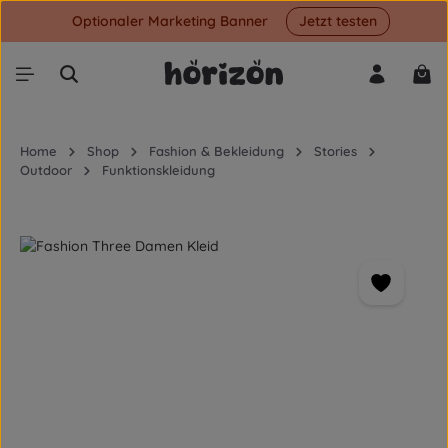
Optionaler Marketing Banner
Jetzt testen
Zum Hauptinhalt springen
War
Home
Shop
Fashion & Bekleidung
Stories
Outdoor
Funktionskleidung
Bildergalerie überspringen