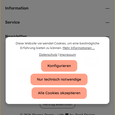
Information
Service
Newsletter
Diese Website verwendet Cookies, um eine bestmögliche
Erfahrung bieten zu können.
Mehr Informationen ...
Datenschutz
|
Impressum
Konfigurieren
Nur technisch notwendige
Alle Cookies akzeptieren
Kontakt
Newsletter
Beratung
Händler-Login
Cookie Einstellungen
Vertrag widerrufen
© 2026 Theme Demo - with
by
Zenit Design