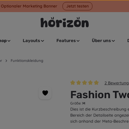
Optionaler Marketing Banner
Jetzt testen
hop
Layouts
Features
Über uns
r
Funktionskleidung
2 Bewertung
Durchschnittliche Bewertung v
Fashion Tw
Größe:
M
Dies ist die Kurzbeschreibung 
Bereich der Detailseite angeze
sich anhand der Meta-Beschre