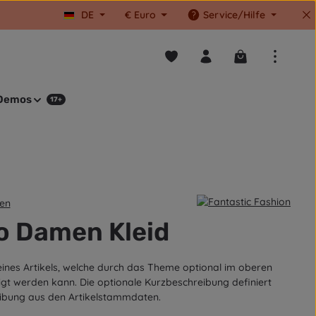
DE
€
Euro
Service/Hilfe
Du hast 0 Produkte auf dem M
Warenkorb enthä
Demos
17+
en
on 5 von 5 Sternen
o Damen Kleid
eines Artikels, welche durch das Theme optional im oberen
igt werden kann. Die optionale Kurzbeschreibung definiert
ibung aus den Artikelstammdaten.