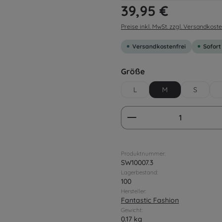
Regulärer Preis:
39,95 €
Preise inkl. MwSt. zzgl. Versandkost
Versandkostenfrei
Sofort
auswählen
Größe
L
M
S
Produkt Anzahl: G
Produktnummer:
SW10007.3
Lagerbestand:
100
Hersteller:
Fantastic Fashion
Gewicht:
0.17 kg