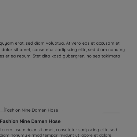
iquyam erat, sed diam voluptua. At vero eos et accusam et
dolor sit amet, consetetur sadipscing elitr, sed diam nonumy
es et ea rebum. Stet clita kasd gubergren, no sea takimata
4.0
(1)
Fashion Nine Damen Hose
Fa
Lorem ipsum dolor sit amet, consetetur sadipscing elitr, sed
Lor
diam nonumy eirmod tempor invidunt ut labore et dolore
di