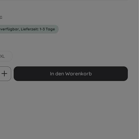
en
 verfügbar, Lieferzeit: 1-3 Tage
XL
ib den gewünschten Wert ein oder benut
In den Warenkorb