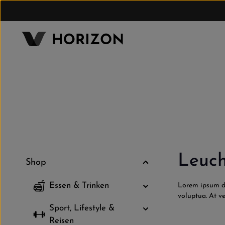
um Hauptinhalt springen
Zur Hauptnavigation springen
Leuch
Shop
Essen & Trinken
Lorem ipsum do
voluptua. At v
Sport, Lifestyle &
Reisen