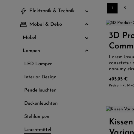
1
2
Elektronik & Technik
Seite
Seite
Möbel & Deko
3D Pro
Produkt
Möbel
Comm
Lampen
Lorem ipsum
consetetur 
LED Lampen
nonumy eir
labore et 
Interior Design
Regulärer P
495,95 €
erat, sed d
Preise inkl. Mw
et accusam 
Pendelleuchten
rebum. Stet
sea takimat
Deckenleuchten
ipsum dolor
dolor sit a
Farbe:
Stehlampen
elitr, sed 
Kissen
Produkt
tempor invi
magna aliq
Leuchtmittel
Varian