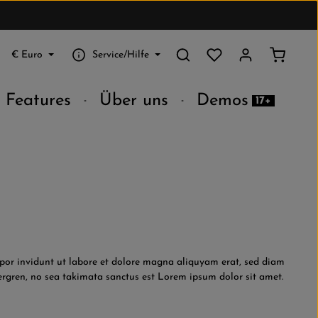
Du hast 0 Produkte au
Warenko
€
Euro
Service/Hilfe
Features
Über uns
Demos
17+
por invidunt ut labore et dolore magna aliquyam erat, sed diam
bergren, no sea takimata sanctus est Lorem ipsum dolor sit amet.