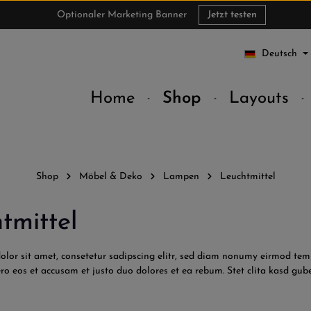
Optionaler Marketing Banner
Jetzt testen
Deutsch
Home
Shop
Layouts
Shop
Möbel & Deko
Lampen
Leuchtmittel
tmittel
lor sit amet, consetetur sadipscing elitr, sed diam nonumy eirmod tem
ero eos et accusam et justo duo dolores et ea rebum. Stet clita kasd gu