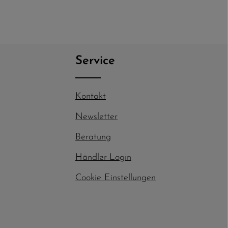
a
clita kasd gubergren, no sea
m ipsum
takimata sanctus est Lorem ipsum
dolor sit amet.
Service
Kontakt
Newsletter
Beratung
Händler-Login
Cookie Einstellungen