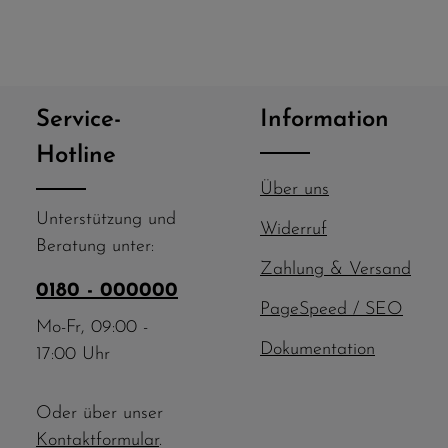
gubergren, no sea
clita kasd gubergren, no se
anctus est Lorem ipsum
takimata sanctus est Lore
et.
dolor sit amet.
Service-
Information
Hotline
Über uns
Unterstützung und
Widerruf
Beratung unter:
Zahlung & Versand
0180 - 000000
PageSpeed / SEO
Mo-Fr, 09:00 -
Dokumentation
17:00 Uhr
Oder über unser
Kontaktformular
.