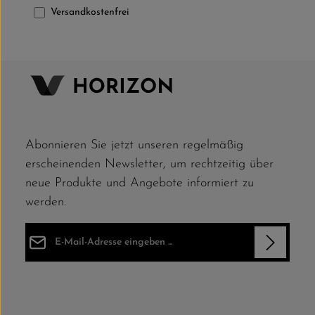
clita kasd 
Filter hinzufügen: Versandkostenfrei
Versandkostenfrei
takimata s
dolor sit am
Abonnieren Sie jetzt unseren regelmäßig
erscheinenden Newsletter, um rechtzeitig über
neue Produkte und Angebote informiert zu
werden.
E-Mail-Adresse*
Datenschutz
Die mit einem Stern (*) markierten Felder sind Pflichtfelder.
Ich habe die
Datenschutzbestimmungen
zur Kenntnis
genommen und die
AGB
gelesen und bin mit ihnen