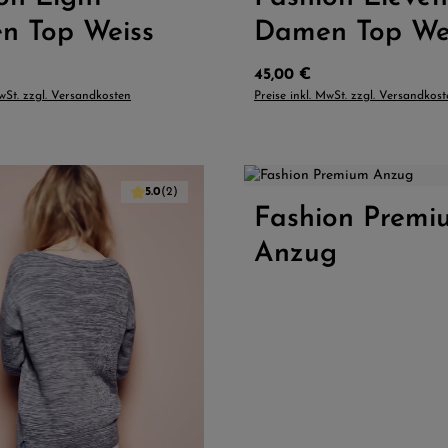
n Top Weiss
Damen Top We
Preis:
Regulärer Preis:
45,00 €
MwSt. zzgl. Versandkosten
Preise inkl. MwSt. zzgl. Versandkos
5.0
(2)
 Wert ein oder benutze die Schaltflächen
Fashion Premi
Produkt Anzahl: 
Anzug