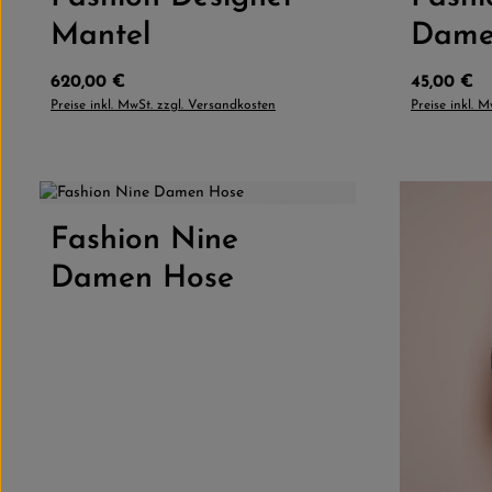
Mantel
Dame
Regulärer Preis:
Regulärer 
620,00 €
45,00 €
Preise inkl. MwSt. zzgl. Versandkosten
Preise inkl. 
4.0
(1)
Fashion Nine
Produkt Anzahl: Gib den gewünschten
Damen Hose