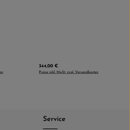
Regulärer Preis:
344,00 €
ten
Preise inkl. MwSt. zzgl. Versandkosten
Service