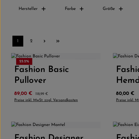
Hersteller
Farbe
Größe
1
2
Seite
Seite
Farbe
25.2
%
4.5
(2)
Fashion Basic
Produkt Anzahl: Gib den gewünschten
Fashi
Produk
Pullover
Hem
Verkaufspreis:
Regulärer Preis:
Regulärer 
89,00 €
80,00 €
118,99 €
Preise inkl. MwSt. zzgl. Versandkosten
Preise inkl. 
Farbe:
Beige
Grau
Fashion Designer
Produkt Anzahl: Gib den gewünschten
Fashi
Produk