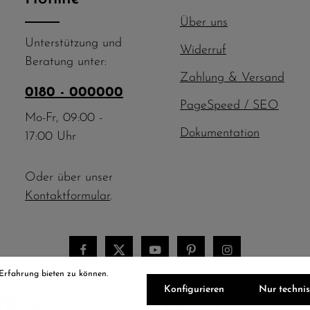
Über uns
Unterstützung und
Widerruf
Beratung unter:
Zahlung & Versand
0180 - 000000
PageSpeed / SEO
Mo-Fr, 09:00 -
Dokumentation
17:00 Uhr
Oder über unser
Kontaktformular
.
 Erfahrung bieten zu können.
Konfigurieren
Nur techni