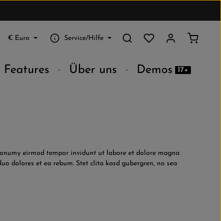
Du hast 0 Produkte au
Warenko
€
Euro
Service/Hilfe
Features
Über uns
Demos
17+
m nonumy eirmod tempor invidunt ut labore et dolore magna
uo dolores et ea rebum. Stet clita kasd gubergren, no sea