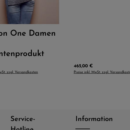
:
L
M
S
XL
ion One Damen
ntenprodukt
Preis:
Regulärer Preis:
465,00 €
MwSt. zzgl. Versandkosten
Preise inkl. MwSt. zzgl. Versandkos
Service-
Information
Hotline