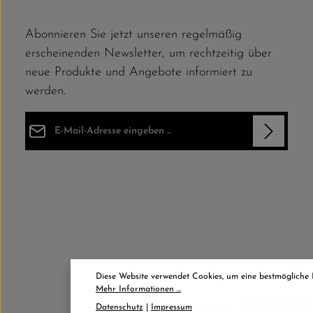
Abonnieren Sie jetzt unseren regelmäßig
erscheinenden Newsletter, um rechtzeitig über
neue Produkte und Angebote informiert zu
werden.
E-Mail-Adresse*
Datenschutz
Die mit einem Stern (*) markierten Felder sind Pflichtfelder.
Ich habe die
Datenschutzbestimmungen
zur Kenntnis
genommen und die
AGB
gelesen und bin mit ihnen
einverstanden.
*
Diese Website verwendet Cookies, um eine bestmögliche
Mehr Informationen ...
Datenschutz
|
Impressum