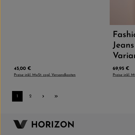
Größe
Fash
Jeans
Varia
Regulärer Preis:
Regulärer 
45,00 €
69,95 €
Preise inkl. MwSt. zzgl. Versandkosten
Preise inkl. 
1
2
Seite
Seite