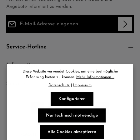
Angebote informiert zu werden.
E-Mail-Adresse*
Datenschutz
Die mit einem Stern (*) markierten Felder sind Pflichtfelder.
Service-Hotline
Ich habe die
Datenschutzbestimmungen
zur Kenntnis
genommen und die
AGB
gelesen und bin mit ihnen einverstanden.
*
Information
Diese Website verwendet Cookies, um eine bestmögliche
Erfahrung bieten zu können.
Mehr Informationen ...
Service
Datenschutz
|
Impressum
Konfigurieren
Nur technisch notwendige
Alle Cookies akzeptieren