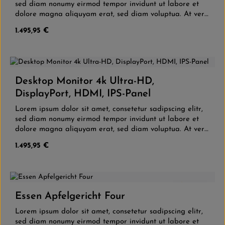
sed diam nonumy eirmod tempor invidunt ut labore et
dolore magna aliquyam erat, sed diam voluptua. At vero
eos et accusam et justo duo dolores et ea rebum. Stet
Regulärer Preis:
1.495,95 €
clita kasd gubergren, no sea takimata sanctus est Lorem
ipsum dolor sit amet. Lorem ipsum dolor sit amet,
consetetur sadipscing elitr, sed diam nonumy eirmod
tempor invidunt ut labore et dolore magna aliquyam
erat, sed diam voluptua. At vero eos et accusam et justo
Desktop Monitor 4k Ultra-HD,
duo dolores et ea rebum. Stet clita kasd gubergren, no
DisplayPort, HDMI, IPS-Panel
sea takimata sanctus est Lorem ipsum dolor sit amet.
Lorem ipsum dolor sit amet, consetetur sadipscing elitr,
sed diam nonumy eirmod tempor invidunt ut labore et
dolore magna aliquyam erat, sed diam voluptua. At vero
eos et accusam et justo duo dolores et ea rebum. Stet
Regulärer Preis:
1.495,95 €
clita kasd gubergren, no sea takimata sanctus est Lorem
ipsum dolor sit amet. Lorem ipsum dolor sit amet,
consetetur sadipscing elitr, sed diam nonumy eirmod
tempor invidunt ut labore et dolore magna aliquyam
5.0
(2)
erat, sed diam voluptua. At vero eos et accusam et justo
Essen Apfelgericht Four
duo dolores et ea rebum. Stet clita kasd gubergren, no
sea takimata sanctus est Lorem ipsum dolor sit amet.
Lorem ipsum dolor sit amet, consetetur sadipscing elitr,
sed diam nonumy eirmod tempor invidunt ut labore et