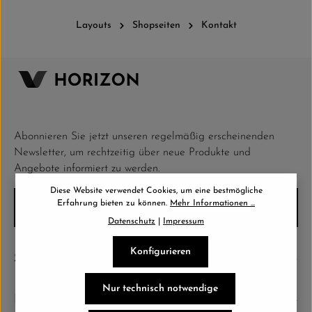
Layouts
Shopseiten
Kontakt
Abonnieren Sie jetzt unseren regelmäßig erscheinenden
Newsletter, um rechtzeitig über neue Produkte und
Angebote informiert zu werden.
Diese Website verwendet Cookies, um eine bestmögliche
E-Mail-Adresse*
Erfahrung bieten zu können.
Mehr Informationen ...
Datenschutz
|
Impressum
Datenschutz
Die mit einem Stern (*) markierten Felder sind Pflichtfelder.
Konfigurieren
Service-Hotline
Ich habe die
Datenschutzbestimmungen
zur Kenntnis
genommen und die
AGB
gelesen und bin mit ihnen einverstanden.
Nur technisch notwendige
*
Information