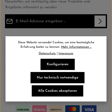
Newsletter, um rechtzeitig über neue Produkte und
Angebote informiert zu werden.
E-Mail-Adresse*
Datenschutz
Die mit einem Stern (*) markierten Felder sind Pflichtfelder.
Service-Hotline
Ich habe die
Datenschutzbestimmungen
zur Kenntnis
Diese Website verwendet Cookies, um eine bestmögliche
genommen und die
AGB
gelesen und bin mit ihnen einverstanden.
Erfahrung bieten zu können.
Mehr Informationen ...
*
Datenschutz
|
Impressum
Information
Konfigurieren
Service
Nur technisch notwendige
Alle Cookies akzeptieren