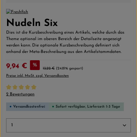
Nudeln Six
Dies ist die Kurzbeschreibung eines Artikels, welche durch das
Theme optional im oberen Bereich der Detailseite angezeigt
werden kann. Die optionale Kurzbeschreibung definiert sich
anhand der Meta-Beschreibung aus den Artikelstammdaten.
Verkaufspreis:
%
9,94 €
Regulärer Preis:
13,22 €
(24.81% gespart)
Preise inkl. MwSt. zzgl. Versandkosten
Durchschnittliche Bewertung von 5 von 5 Sternen
2 Bewertungen
Versandkostenfrei
Sofort verfügbar, Lieferzeit: 1-3 Tage
Produkt Anzahl: Gib den gewünschten Wert ein ode