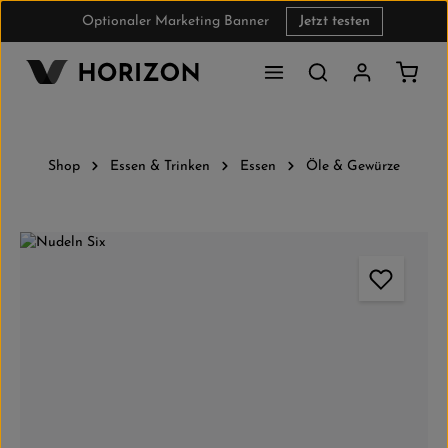
Optionaler Marketing Banner
Jetzt testen
Zum Hauptinhalt springen
Waren
Shop
Essen & Trinken
Essen
Öle & Gewürze
Bildergalerie überspringen