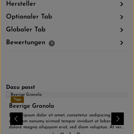
Hersteller
Optionaler Tab
Globaler Tab
Bewertungen
2
Produktgalerie überspringen
Dazu passt
Tipp
Beerige Granola
Lorem ipsum dolor sit amet, consetetur sadipscing elitr,
sed diam nonumy eirmod tempor invidunt ut labore et
dolore magna aliquyam erat, sed diam voluptua. At vero
eos et accusam et justo duo dolores et ea rebum. Stet
L
M
S
XL