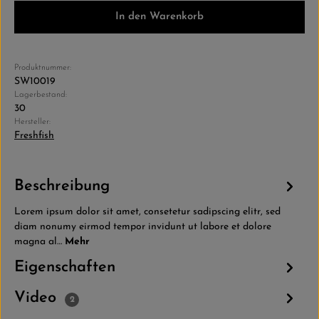
In den Warenkorb
Produktnummer:
SW10019
Lagerbestand:
30
Hersteller:
Freshfish
Beschreibung
Lorem ipsum dolor sit amet, consetetur sadipscing elitr, sed
diam nonumy eirmod tempor invidunt ut labore et dolore
magna al…
Mehr
Eigenschaften
Video
2