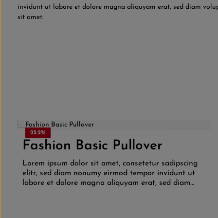
invidunt ut labore et dolore magna aliquyam erat, sed diam volup
sit amet.
Produktgalerie überspringen
25.2
%
4.5
(2)
Fashion Basic Pullover
Produkt Anzahl: Gib den gewünschten
Lorem ipsum dolor sit amet, consetetur sadipscing
elitr, sed diam nonumy eirmod tempor invidunt ut
labore et dolore magna aliquyam erat, sed diam
voluptua. At vero eos et accusam et justo duo
dolores et ea rebum. Stet clita kasd gubergren, no
sea takimata sanctus est Lorem ipsum dolor sit