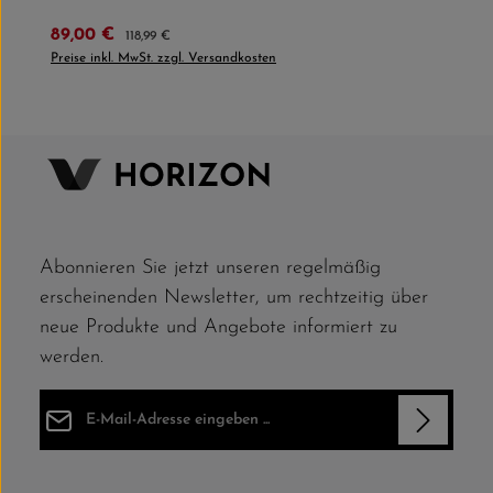
Verkaufspreis:
Regulärer Preis:
89,00 €
118,99 €
Preise inkl. MwSt. zzgl. Versandkosten
Abonnieren Sie jetzt unseren regelmäßig
erscheinenden Newsletter, um rechtzeitig über
neue Produkte und Angebote informiert zu
werden.
E-Mail-Adresse*
Datenschutz
Die mit einem Stern (*) markierten Felder sind Pflichtfelder.