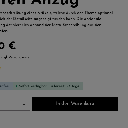
ren Anzug
urzbeschreibung eines Artikels, welche durch das Theme optional
ich der Detailseite angezeigt werden kann. Die optionale
ng definiert sich anhand der Meta-Beschreibung aus den
aten.
:
00 €
. zzgl. Versandkosten
che Bewertung von 5 von 5 Sternen
enfrei
Sofort verfügbar, Lieferzeit: 1-3 Tage
Anzahl: Gib den gewünschten Wert ein ode
In den Warenkorb