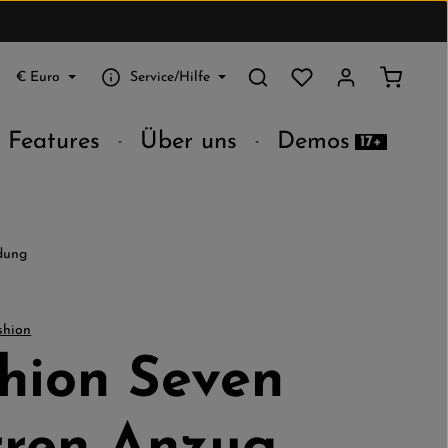
Du hast 0 Produkte au
Warenko
€
Euro
Service/Hilfe
Features
Über uns
Demos
17+
dung
hion Seven