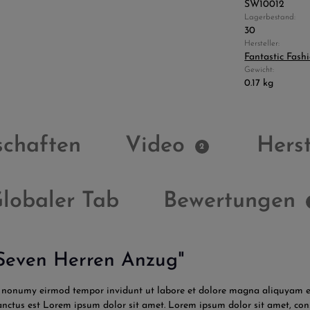
SW10012
Lagerbestand:
30
Hersteller:
Fantastic Fash
Gewicht:
0.17 kg
schaften
Video
Herst
2
lobaler Tab
Bewertungen
 Seven Herren Anzug"
am nonumy eirmod tempor invidunt ut labore et dolore magna aliquyam er
sanctus est Lorem ipsum dolor sit amet. Lorem ipsum dolor sit amet, co