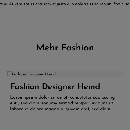
tua. At vero eos et accusam et justo duo dolores et ea rebum. Stet cli
Mehr Fashion
Farbe:
Schwarz
Weinrot
 Wert ein oder benutze die Schaltflächen
Fashion Designer Hemd
Produkt Anzahl: Gib den gewünschten 
Lorem ipsum dolor sit amet, consetetur sadipscing
elitr, sed diam nonumy eirmod tempor invidunt ut
labore et dolore magna aliquyam erat, sed diam
voluptua. At vero eos et accusam et justo duo
dolores et ea rebum. Stet clita kasd gubergren, no
sea takimata sanctus est Lorem ipsum dolor sit