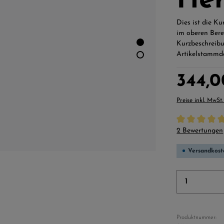
Her
Dies ist die K
im oberen Bere
Kurzbeschreibu
Artikelstammd
Regulärer Preis
344,
Preise inkl. MwSt
Durchschnittli
2 Bewertungen
Versandkost
Produkt 
Produktnummer: