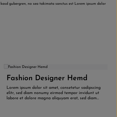
ta kasd gubergren, no sea takimata sanctus est Lorem ipsum dolor
Farbe:
Schwarz
Weinrot
 um die Anzahl zu erhöhen oder zu reduzi
Wert ein oder benutze die Schaltflächen 
Fashion Designer Hemd
Produkt Anzahl: Gib den gewünschten W
Lorem ipsum dolor sit amet, consetetur sadipscing
elitr, sed diam nonumy eirmod tempor invidunt ut
labore et dolore magna aliquyam erat, sed diam
voluptua. At vero eos et accusam et justo duo
dolores et ea rebum. Stet clita kasd gubergren, no
sea takimata sanctus est Lorem ipsum dolor sit