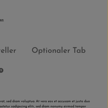
ion
eller
Optionaler Tab
2
at, sed diam voluptua. At vero eos et accusam et justo duo
nsetetur sadipscing elitr, sed diam nonumy eirmod tempor