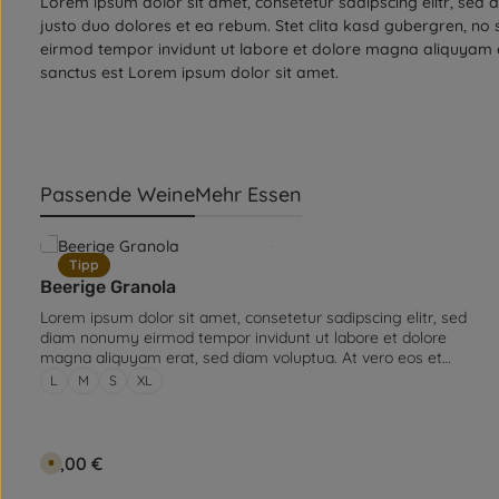
Lorem ipsum dolor sit amet, consetetur sadipscing elitr, se
justo duo dolores et ea rebum. Stet clita kasd gubergren, no
eirmod tempor invidunt ut labore et dolore magna aliquyam e
sanctus est Lorem ipsum dolor sit amet.
Passende Weine
Mehr Essen
Produktgalerie überspringen
Tipp
Beerige Granola
Lorem ipsum dolor sit amet, consetetur sadipscing elitr, sed
diam nonumy eirmod tempor invidunt ut labore et dolore
magna aliquyam erat, sed diam voluptua. At vero eos et
Größe:
accusam et justo duo dolores et ea rebum. Stet clita kasd
L
M
S
XL
gubergren, no sea takimata sanctus est Lorem ipsum dolor sit
amet. Lorem ipsum dolor sit amet, consetetur sadipscing elitr,
sed diam nonumy eirmod tempor invidunt ut labore et dolore
magna aliquyam erat, sed diam voluptua. At vero eos et
Regulärer Preis:
89,00 €
V
accusam et justo duo dolores et ea rebum. Stet clita kasd
e
r
gubergren, no sea takimata sanctus est Lorem ipsum dolor sit