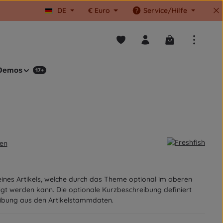
DE
€
Euro
Service/Hilfe
Du hast 0 Produkte auf dem M
Warenkorb enthä
Demos
17+
en
on 4.5 von 5 Sternen
n
eines Artikels, welche durch das Theme optional im oberen
igt werden kann. Die optionale Kurzbeschreibung definiert
ibung aus den Artikelstammdaten.