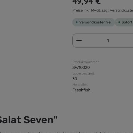
49,94 €
Preise inkl. MwSt. zzgl. Versandkost
Versandkostenfrei
Sofort
Produkt Anzahl: G
Produktnummer:
SW10020
Lagerbestand:
30
Hersteller:
Freshfish
alat Seven"