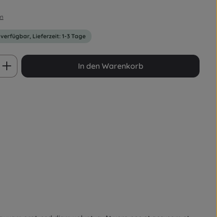
en
 verfügbar, Lieferzeit: 1-3 Tage
ib den gewünschten Wert ein oder benut
In den Warenkorb