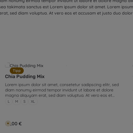
d diam nonumy eirmod tempor invidunt ut labore et dolore magna al
 sea takimata sanctus est Lorem ipsum dolor sit amet. Lorem ipsum 
rat, sed diam voluptua. At vero eos et accusam et justo duo dolor
Tipp
Chia Pudding Mix
Lorem ipsum dolor sit amet, consetetur sadipscing elitr, sed
diam nonumy eirmod tempor invidunt ut labore et dolore
magna aliquyam erat, sed diam voluptua. At vero eos et
Größe:
accusam et justo duo dolores et ea rebum. Stet clita kasd
L
M
S
XL
gubergren, no sea takimata sanctus est Lorem ipsum dolor sit
amet. Lorem ipsum dolor sit amet, consetetur sadipscing elitr,
sed diam nonumy eirmod tempor invidunt ut labore et dolore
magna aliquyam erat, sed diam voluptua. At vero eos et
Regulärer Preis:
89,00 €
V
accusam et justo duo dolores et ea rebum. Stet clita kasd
e
r
gubergren, no sea takimata sanctus est Lorem ipsum dolor sit