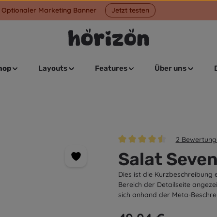
Optionaler Marketing Banner
Jetzt testen
hop
Layouts
Features
Über uns
2 Bewertung
Durchschnittliche Bewertung v
Salat Seve
Dies ist die Kurzbeschreibung 
Bereich der Detailseite angeze
sich anhand der Meta-Beschre
Regulärer Preis: