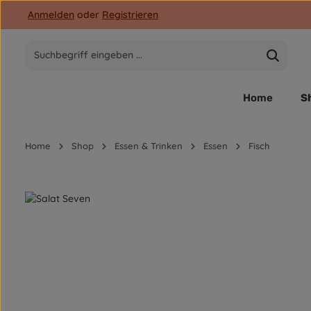
Anmelden
oder
Registrieren
 Hauptinhalt springen
Zur Suche springen
Zur Hauptnavigation springen
Home
S
Home
Shop
Essen & Trinken
Essen
Fisch
Bildergalerie überspringen