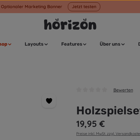
Optionaler Marketing Banner
Jetzt testen
hop
Layouts
Features
Über uns
Bewerten
Durchschnittliche Bewertung v
Holzspielse
Regulärer Preis:
19,95 €
Preise inkl. MwSt. zzgl. Versandkost