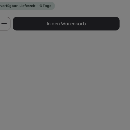
 verfügbar, Lieferzeit: 1-3 Tage
ib den gewünschten Wert ein oder benut
In den Warenkorb