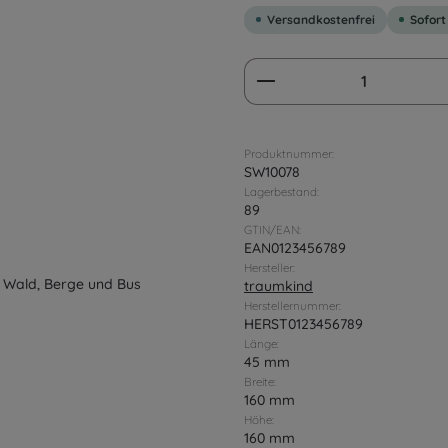
Versandkostenfrei
Sofort
Produkt Anzahl: G
Produktnummer:
SW10078
Lagerbestand:
89
GTIN/EAN:
EAN0123456789
Hersteller:
traumkind
Herstellernummer:
HERST0123456789
Länge:
45 mm
Breite:
160 mm
Höhe:
160 mm