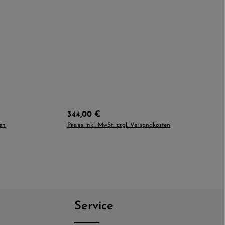
Regulärer Preis:
344,00 €
ten
Preise inkl. MwSt. zzgl. Versandkosten
Service