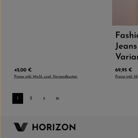
Größe
Fash
Jeans
Varia
Regulärer Preis:
Regulärer 
45,00 €
69,95 €
Preise inkl. MwSt. zzgl. Versandkosten
Preise inkl. 
1
2
Seite
Seite