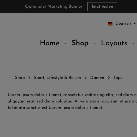
Optionaler Marketing Banner
Jetzt testen
Deutsch
Home
Shop
Layouts
Shop
Sport, Lifestyle & Reisen
Damen
Tops
Lorem ipsum dolor sit amet, consetetur sadipscing elitr, sed dia
aliquyam erat, sed diam voluptua. At vero eos et accusam et justo d
takimata sanctus est Lorem ipsum dolor sit amet.