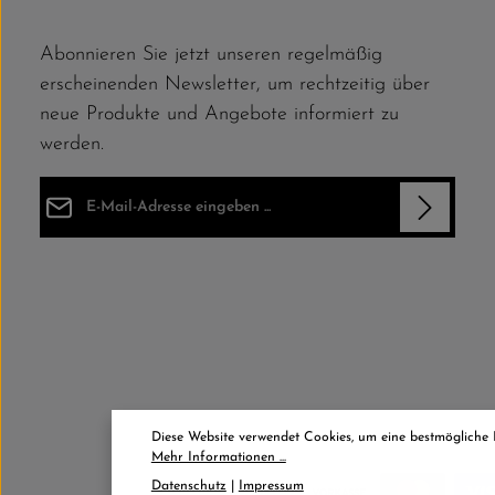
Abonnieren Sie jetzt unseren regelmäßig
erscheinenden Newsletter, um rechtzeitig über
neue Produkte und Angebote informiert zu
werden.
E-Mail-Adresse*
Datenschutz
Die mit einem Stern (*) markierten Felder sind Pflichtfelder.
Ich habe die
Datenschutzbestimmungen
zur Kenntnis
genommen und die
AGB
gelesen und bin mit ihnen
einverstanden.
*
Diese Website verwendet Cookies, um eine bestmögliche
Mehr Informationen ...
Datenschutz
|
Impressum