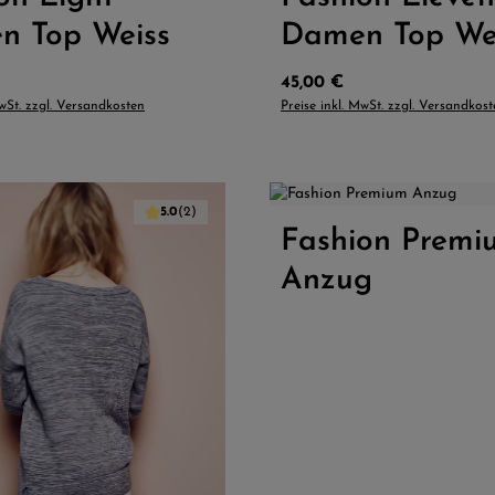
n Top Weiss
Damen Top We
Preis:
Regulärer Preis:
45,00 €
MwSt. zzgl. Versandkosten
Preise inkl. MwSt. zzgl. Versandkos
5.0
(2)
 Wert ein oder benutze die Schaltflächen
Fashion Premi
Produkt Anzahl: 
Anzug