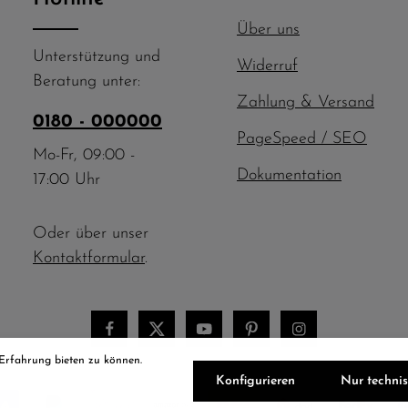
Über uns
Unterstützung und
Widerruf
Beratung unter:
Zahlung & Versand
0180 - 000000
PageSpeed / SEO
Mo-Fr, 09:00 -
Dokumentation
17:00 Uhr
Oder über unser
Kontaktformular
.
 Erfahrung bieten zu können.
Konfigurieren
Nur techni