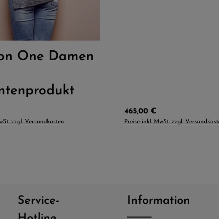
:
L
M
S
XL
ion One Damen
ntenprodukt
Preis:
Regulärer Preis:
465,00 €
MwSt. zzgl. Versandkosten
Preise inkl. MwSt. zzgl. Versandkos
Service-
Information
Hotline