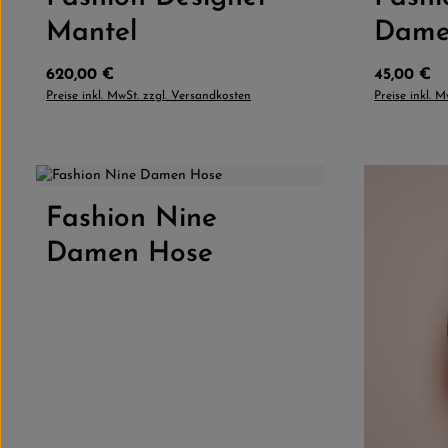
Mantel
Dame
Regulärer Preis:
Regulärer 
620,00 €
45,00 €
Preise inkl. MwSt. zzgl. Versandkosten
Preise inkl. 
4.0
(1)
Fashion Nine
Produkt Anzahl: Gib den gewünschten
Damen Hose