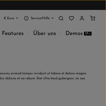
Du hast 0 Produkte au
Warenko
€
Euro
Service/Hilfe
Features
Über uns
Demos
17+
m nonumy eirmod tempor invidunt ut labore et dolore magna
uo dolores et ea rebum. Stet clita kasd gubergren, no sea