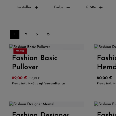
Hersteller
Farbe
Größe
1
2
Seite
Seite
Farbe
25.2
%
4.5
(2)
Fashion Basic
Produkt Anzahl: Gib den gewünschten
Fashi
Produk
Pullover
Hem
Verkaufspreis:
Regulärer Preis:
Regulärer 
89,00 €
80,00 €
118,99 €
Preise inkl. MwSt. zzgl. Versandkosten
Preise inkl. 
Farbe:
Beige
Grau
Fashion Designer
Produkt Anzahl: Gib den gewünschten
Fashi
Produk