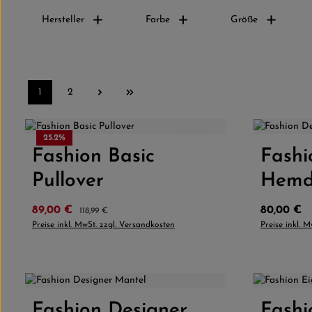
Hersteller
Farbe
Größe
1
2
Seite
Seite
Farbe
25.2
%
4.5
(2)
Fashion Basic
Produkt Anzahl: Gib den gewünschten
Fashi
Produk
Pullover
Hem
Verkaufspreis:
Regulärer Preis:
Regulärer 
89,00 €
80,00 €
118,99 €
Preise inkl. MwSt. zzgl. Versandkosten
Preise inkl. 
Farbe:
Beige
Grau
Fashion Designer
Produkt Anzahl: Gib den gewünschten
Fashi
Produk