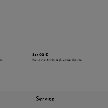
Regulärer Preis:
344,00 €
ten
Preise inkl. MwSt. zzgl. Versandkosten
Service