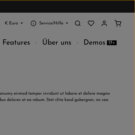
Du hast 0 Produkte au
Warenko
€
Euro
Service/Hilfe
Features
Über uns
Demos
17+
m nonumy eirmod tempor invidunt ut labore et dolore magna
uo dolores et ea rebum. Stet clita kasd gubergren, no sea