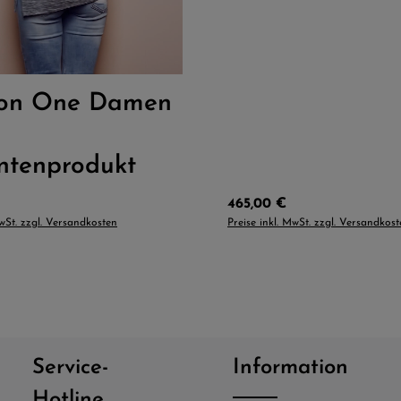
:
L
M
S
XL
ion One Damen
ntenprodukt
Preis:
Regulärer Preis:
465,00 €
MwSt. zzgl. Versandkosten
Preise inkl. MwSt. zzgl. Versandkos
Service-
Information
Hotline