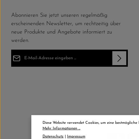
Abonnieren Sie jetzt unseren regelmäßig
erscheinenden Newsletter, um rechtzeitig über
neue Produkte und Angebote informiert zu
werden.
E-Mail-Adresse*
Datenschutz
Die mit einem Stern (*) markierten Felder sind Pflichtfelder.
Ich habe die
Datenschutzbestimmungen
zur Kenntnis
genommen und die
AGB
gelesen und bin mit ihnen
einverstanden.
*
Diese Website verwendet Cookies, um eine bestmögliche
Mehr Informationen ...
Datenschutz
|
Impressum