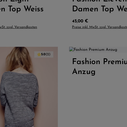
n Top Weiss
Damen Top We
Preis:
Regulärer Preis:
45,00 €
MwSt. zzgl. Versandkosten
Preise inkl. MwSt. zzgl. Versandkos
5.0
(2)
 Wert ein oder benutze die Schaltflächen
Fashion Premi
Produkt Anzahl: 
Anzug