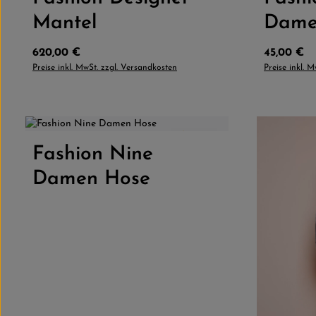
Mantel
Dame
Regulärer Preis:
Regulärer 
620,00 €
45,00 €
Preise inkl. MwSt. zzgl. Versandkosten
Preise inkl. 
4.0
(1)
Fashion Nine
Produkt Anzahl: Gib den gewünschten
Damen Hose