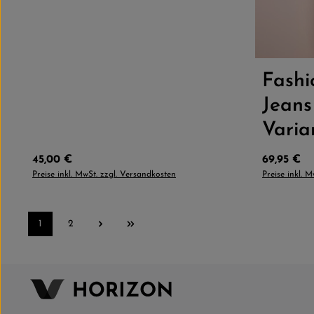
Größe
Fash
Jeans
Varia
Regulärer Preis:
Regulärer 
45,00 €
69,95 €
Preise inkl. MwSt. zzgl. Versandkosten
Preise inkl. 
1
2
Seite
Seite