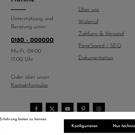
Über uns
Unterstützung und
Widerruf
Beratung unter:
Zahlung & Versand
0180 - 000000
PageSpeed / SEO
Mo-Fr, 09:00 -
Dokumentation
17:00 Uhr
Oder über unser
Kontaktformular
.
 Erfahrung bieten zu können.
Konfigurieren
Nur techni