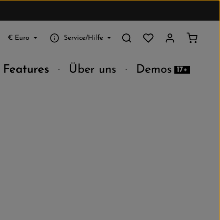
Du hast 0 Produkte au
Warenko
€
Euro
Service/Hilfe
Features
Über uns
Demos
17+