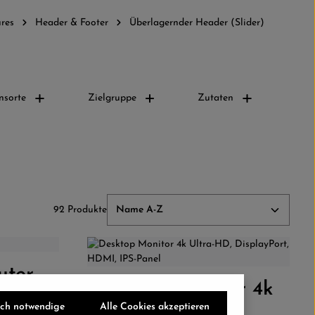
ures
Header & Footer
Überlagernder Header (Slider)
nsorte
Zielgruppe
Zutaten
92 Produkte
 um die Anzahl zu erhöhen oder zu reduzi
der benutze die Schaltflächen um die Anz
uter
Gib den gewünschten Wert ein oder benutz
Desktop Monitor 4k
Produkt Anzahl: Gib den gew
sch notwendige
Alle Cookies akzeptieren
Ultra-HD,