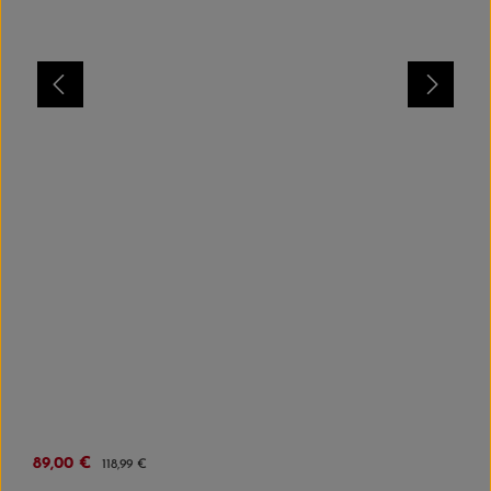
sea takimata sanctus est Lorem ipsum dolor sit amet.
Verkaufspreis:
89,00 €
Regulärer Preis:
118,99 €