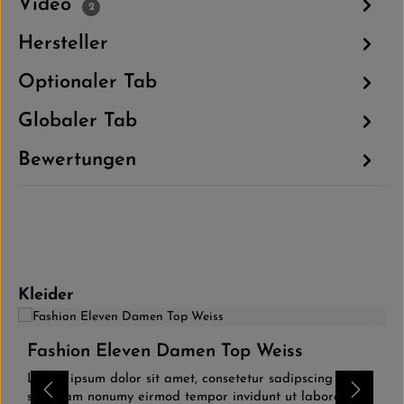
Video
2
Hersteller
Optionaler Tab
Globaler Tab
Bewertungen
Produktgalerie überspringen
Kleider
4.0
(1)
Fashion Eleven Damen Top Weiss
Lorem ipsum dolor sit amet, consetetur sadipscing elitr,
sed diam nonumy eirmod tempor invidunt ut labore et