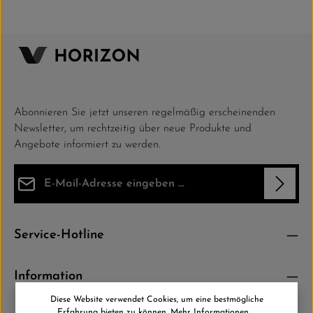
Abonnieren Sie jetzt unseren regelmäßig erscheinenden
Newsletter, um rechtzeitig über neue Produkte und
Angebote informiert zu werden.
E-Mail-Adresse*
Datenschutz
Die mit einem Stern (*) markierten Felder sind Pflichtfelder.
Service-Hotline
Ich habe die
Datenschutzbestimmungen
zur Kenntnis
genommen und die
AGB
gelesen und bin mit ihnen einverstanden.
*
Information
Diese Website verwendet Cookies, um eine bestmögliche
Erfahrung bieten zu können.
Mehr Informationen ...