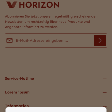
Abonnieren Sie jetzt unseren regelmäßig erscheinenden
Newsletter, um rechtzeitig über neue Produkte und
Angebote informiert zu werden.
E-Mail-Adresse*
Datenschutz
Die mit einem Stern (*) markierten Felder sind Pflichtfelder.
Ich habe die
Datenschutzbestimmungen
zur Kenntnis
genommen und die
AGB
gelesen und bin mit ihnen
einverstanden.
*
Service-Hotline
Lorem ipsum
Information